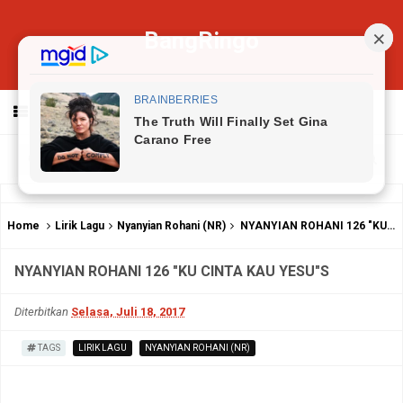
BangRingo
MENU
Home
Lirik Lagu
Nyanyian Rohani (NR)
NYANYIAN ROHANI 126 "KU CINTA KAU YESU"S
NYANYIAN ROHANI 126 "KU CINTA KAU YESU"S
Diterbitkan
Selasa, Juli 18, 2017
TAGS
LIRIK LAGU
NYANYIAN ROHANI (NR)