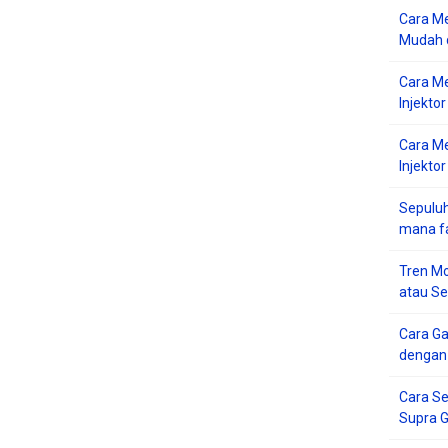
Cara Me
Mudah d
Cara M
Injekto
Cara M
Injektor
Sepuluh
mana f
Tren Mo
atau S
Cara G
dengan
Cara Se
Supra 