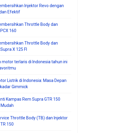
mbersihkan Injektor Revo dengan
an Efektif
embersihkan Throttle Body dan
r PCX 160
embersihkan Throttle Body dan
 Supra X 125 FI
 motor terlaris di Indonesia tahun ini
avoritmu
tor Listrik di Indonesia: Masa Depan
ekadar Gimmick
anti Kampas Rem Supra GTR 150
 Mudah
rvice Throttle Body (TB) dan Injektor
GTR 150