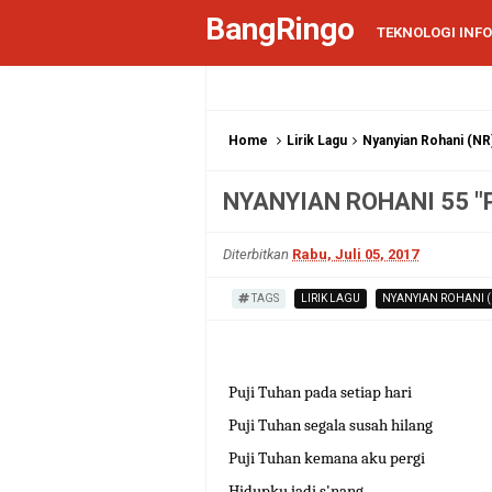
BangRingo
TEKNOLOGI INF
Home
Lirik Lagu
Nyanyian Rohani (NR
NYANYIAN ROHANI 55 "
Diterbitkan
Rabu, Juli 05, 2017
TAGS
LIRIK LAGU
NYANYIAN ROHANI (
Puji Tuhan pada setiap hari
Puji Tuhan segala susah hilang
Puji Tuhan kemana aku pergi
Hidupku jadi s'nang