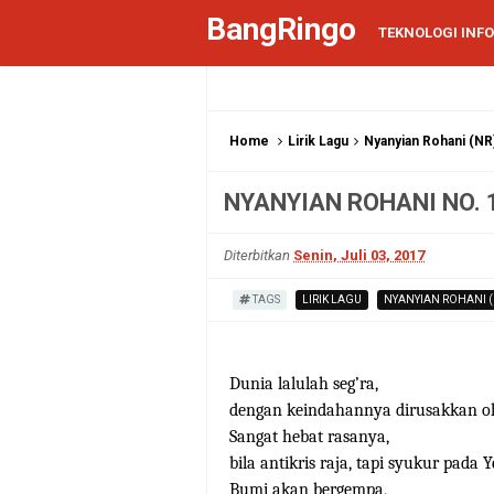
BangRingo
TEKNOLOGI INF
Home
Lirik Lagu
Nyanyian Rohani (NR
NYANYIAN ROHANI NO. 1
Diterbitkan
Senin, Juli 03, 2017
TAGS
LIRIK LAGU
NYANYIAN ROHANI (
Dunia lalulah seg’ra,
dengan keindahannya dirusakkan ole
Sangat hebat rasanya,
bila antikris raja, tapi syukur pada Y
Bumi akan bergempa,