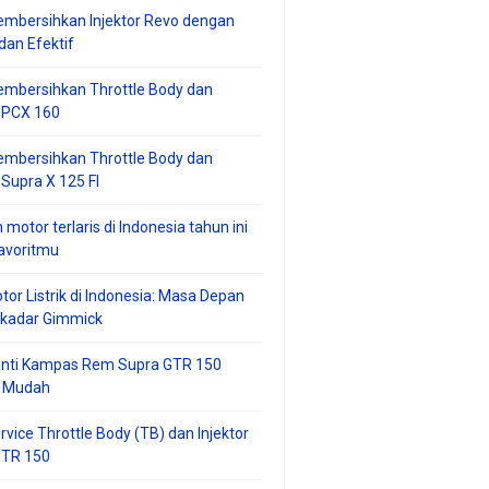
mbersihkan Injektor Revo dengan
an Efektif
embersihkan Throttle Body dan
r PCX 160
embersihkan Throttle Body dan
 Supra X 125 FI
 motor terlaris di Indonesia tahun ini
avoritmu
tor Listrik di Indonesia: Masa Depan
ekadar Gimmick
anti Kampas Rem Supra GTR 150
 Mudah
rvice Throttle Body (TB) dan Injektor
GTR 150