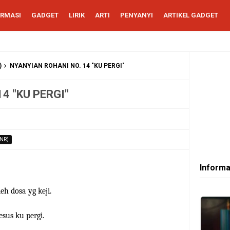
ORMASI
GADGET
LIRIK
ARTI
PENYANYI
ARTIKEL GADGET
)
NYANYIAN ROHANI NO. 14 "KU PERGI"
4 "KU PERGI"
NR)
Informa
h dosa yg keji.
esus ku pergi.