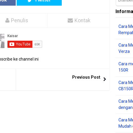
Informa
Penulis
Kontak
Cara Me
Rempah
Cara M
Verza
scribe ke channel ini
Cara me
150R
Previous Post
Cara Me
CB150R 
Cara Me
dengan
Cara M
Mudah d