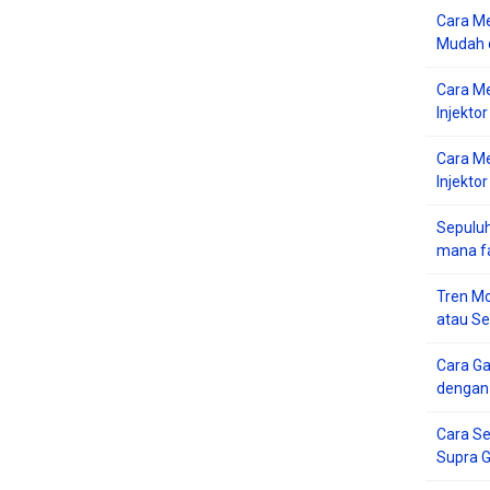
Cara Me
Mudah d
Cara M
Injekto
Cara M
Injektor
Sepuluh
mana f
Tren Mo
atau S
Cara G
dengan
Cara Se
Supra 