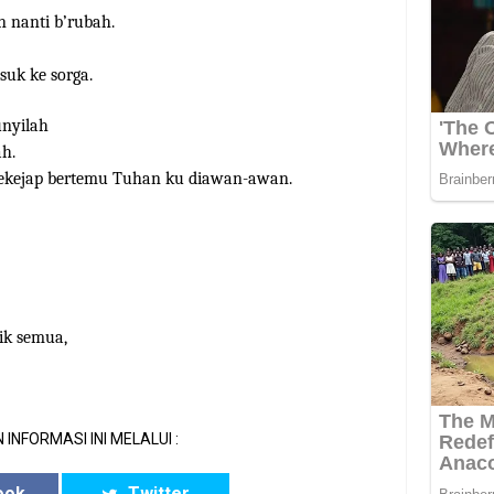
n nanti b’rubah.
asuk ke sorga.
unyilah
h.
sekejap bertemu Tuhan ku diawan-awan.
ik semua,
 INFORMASI INI MELALUI :
ook
Twitter