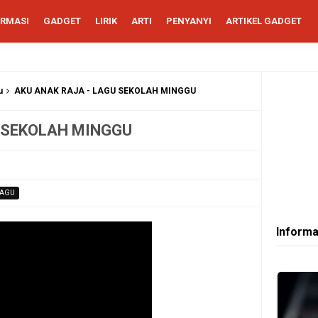
ORMASI
GADGET
LIRIK
ARTI
PENYANYI
ARTIKEL GADGET
u
AKU ANAK RAJA - LAGU SEKOLAH MINGGU
U SEKOLAH MINGGU
LAGU
Informa