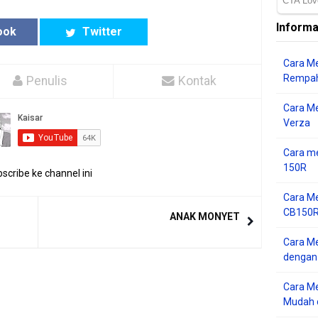
Informa
ook
Twitter
Cara Me
Rempah
Penulis
Kontak
Cara M
Verza
Cara me
150R
scribe ke channel ini
Cara Me
CB150R 
ANAK MONYET
Cara Me
dengan
Cara M
Mudah d