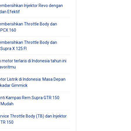
mbersihkan Injektor Revo dengan
an Efektif
embersihkan Throttle Body dan
r PCX 160
embersihkan Throttle Body dan
 Supra X 125 FI
 motor terlaris di Indonesia tahun ini
avoritmu
tor Listrik di Indonesia: Masa Depan
ekadar Gimmick
anti Kampas Rem Supra GTR 150
 Mudah
rvice Throttle Body (TB) dan Injektor
GTR 150