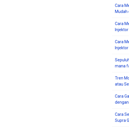
Cara Me
Mudah d
Cara M
Injekto
Cara M
Injektor
Sepuluh
mana f
Tren Mo
atau S
Cara G
dengan
Cara Se
Supra 