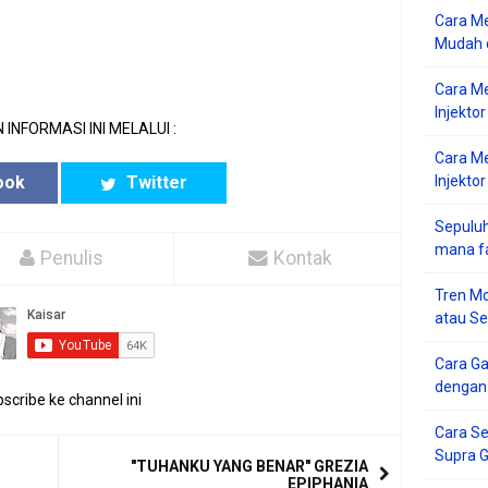
Cara Me
Mudah d
Cara M
Injekto
 INFORMASI INI MELALUI :
Cara M
ook
Twitter
Injektor
Sepuluh
mana f
Penulis
Kontak
Tren Mo
atau S
Cara G
dengan
scribe ke channel ini
Cara Se
Supra 
"TUHANKU YANG BENAR" GREZIA
EPIPHANIA