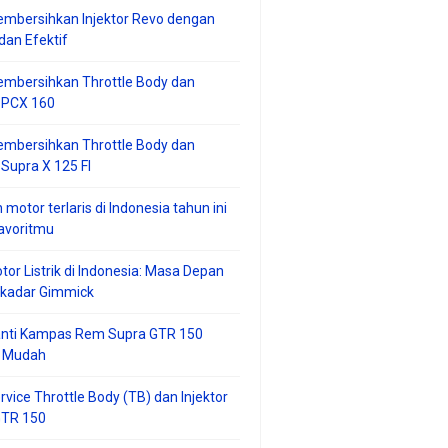
mbersihkan Injektor Revo dengan
an Efektif
embersihkan Throttle Body dan
r PCX 160
embersihkan Throttle Body dan
 Supra X 125 FI
 motor terlaris di Indonesia tahun ini
avoritmu
tor Listrik di Indonesia: Masa Depan
ekadar Gimmick
anti Kampas Rem Supra GTR 150
 Mudah
rvice Throttle Body (TB) dan Injektor
GTR 150