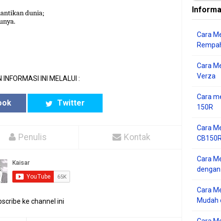
Informa
antikan dunia;
unya.
Cara Me
Rempah
Cara M
Verza
 INFORMASI INI MELALUI :
Cara me
ook
Twitter
150R
Cara Me
Penulis
Kontak
CB150R 
Cara Me
dengan
Cara M
Mudah d
scribe ke channel ini