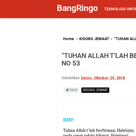
BangRingo
TEKNOLOGI INF
Home
KIDUNG JEMAAT
"TUHAN ALL
"TUHAN ALLAH T'LAH B
NO 53
Diterbitkan
Senin, Oktober 29, 2018
TAGS
KIDUNG JEMAAT
REFF:
Tuhan Allah t'lah berfirman, Haleluya,
pada umat sabda hikmat, Haleluya!