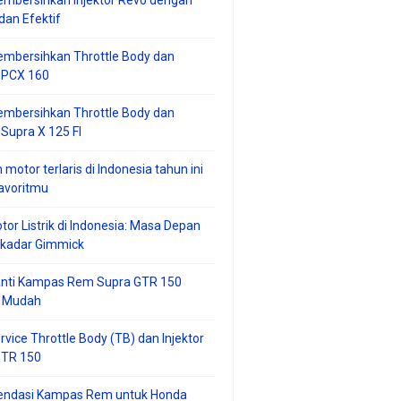
mbersihkan Injektor Revo dengan
an Efektif
embersihkan Throttle Body dan
r PCX 160
embersihkan Throttle Body dan
 Supra X 125 FI
 motor terlaris di Indonesia tahun ini
avoritmu
tor Listrik di Indonesia: Masa Depan
ekadar Gimmick
anti Kampas Rem Supra GTR 150
 Mudah
rvice Throttle Body (TB) dan Injektor
GTR 150
ndasi Kampas Rem untuk Honda