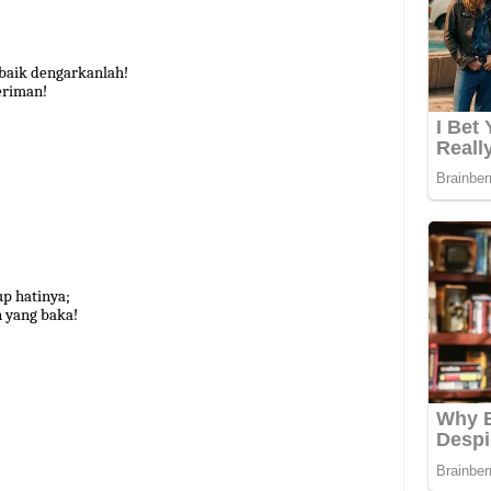
 baik dengarkanlah!
eriman!
up hatinya;
n yang baka!