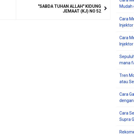
Cara Me
"SABDA TUHAN ALLAH" KIDUNG
Mudah d
JEMAAT (KJ) NO 52
Cara M
Injekto
Cara M
Injektor
Sepuluh
mana f
Tren Mo
atau S
Cara G
dengan
Cara Se
Supra 
Rekome