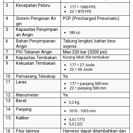
3
Kecepatan
Peluru
.177 = 1000 FPS
.22 = 870 FPS
4
Sistem
Pengisian
An
PCP (Precharged Pneumatic)
gin
5
Kapasitas
Penyimpan
185 cc
an
Angin
6
Bahan
Penyimpanan
Tabung lengket, bahan besi
Angin
sejenis.
7
PSI
Tekanan
Angin
Max 220 bar (3200 psi)
8
Kapasitas
Tembakan
Kurang lebih 30x tembakan
9
Kekuatan
Tembakan
.177 = 27 Joule
.22 = 36 Joule
10
Pemasang
Teleskop
Ya
11
Laras
.177 = panjang 500 mm
.22 = panjang 500 mm
12
Manometer
Ya
13
Berat
3,2 kg
14
Panjang
1010 - 1035 mm
15
Kaliber
4,5 (.177)
5,5 (.22)
16
Fitur
lainnya
Harness dapat ditambahkan dari