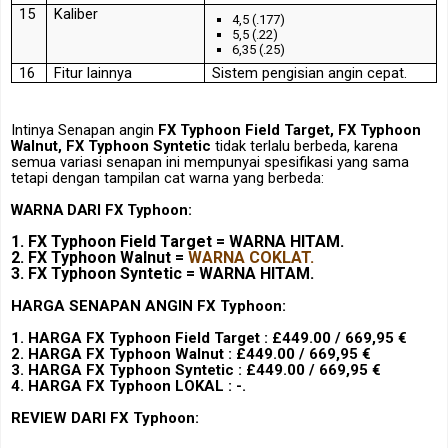
15
Kaliber
4,5 (.177)
5,5 (.22)
6,35 (.25)
16
Fitur
lainnya
Sistem pengisian angin cepat.
Intinya Senapan angin
FX Typhoon Field Target,
FX Typhoon
Walnut,
FX Typhoon Syntetic
tidak terlalu berbeda, karena
semua variasi
senapan ini mempunyai spesifikasi yang sama
tetapi dengan tampilan cat warna yang berbeda:
WARNA DARI
FX Typhoon
:
1. FX Typhoon Field Target = WARNA HITAM.
2. FX Typhoon Walnut =
WARNA COKLAT.
3. FX Typhoon Syntetic = WARNA HITAM.
HARGA SENAPAN ANGIN FX Typhoon:
1. HARGA FX Typhoon Field Target : £449.00 / 669,95 €
2.
HARGA
FX Typhoon Walnut :
£449.00 / 669,95 €
3.
HARGA
FX Typhoon Syntetic :
£449.00 / 669,95 €
4.
HARGA
FX Typhoon LOKAL : -.
REVIEW DARI FX Typhoon: