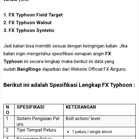
1. FX Typhoon Field Target
2. FX Typhoon Walnut
3. FX Typhoon Syntetic
Jadi kalian bisa memilih sesuai dengan keingingan kalian. Jika
kalian ingin mengetahui spesifikasi senapan angin
FX
Typhoon
ini secara lengkap maka berikut ini data yang
sudah
BangRingo
dapatkan dari Website Official FX Airguns.
Berikut ini adalah Spesifikasi Lengkap FX Typhoon :
N
SPESIFIKASI
KETERANGAN
O
1
Sistem
Pengisian
Pel
Bolt action/ lever
uru
2
Tipe
Tempat
Peluru
1 peluru / single shoot