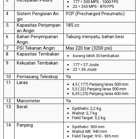
3
Kecepatan
Peluru
.177 = 300 MPS - 1000 FPS
.22 = 265 MPS - 870 FPS
4
Sistem
Pengisian
An
PCP (Precharged Pneumatic)
gin
5
Kapasitas
Penyimpan
185 cc
an
Angin
6
Bahan
Penyimpanan
Tabung menyatu, bahan besi.
Angin
7
PSI
Tekanan
Angin
Max 220 bar (3200 psi)
8
Kapasitas
Tembakan
.kurang lebih 30 tembakan.
9
Kekuatan
Tembakan
.177 = 27 Joule
.22 = 36 Joule
10
Pemasang
Teleskop
Ya
11
Laras
4,5 (.177) Panjang laras 500 mm
5,5 (.22) Panjang laras 500 mm
6,35 (.25) Panjang laras 600 mm
12
Manometer
Ya
13
Berat
Synthetic: 2,2 kg
Walnut: 2,7 kg
Field Target: 3,2 kg
14
Panjang
Synthetic: 930 mm
Walnut ME: 940 mm
Field Target: 910 - 935 mm