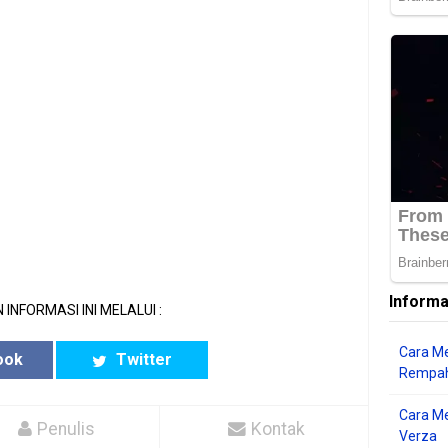
Informa
 INFORMASI INI MELALUI :
Cara Me
ook
Twitter
Rempah
Cara M
Penulis
Kontak
Verza