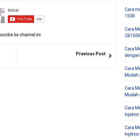
Cara me
150R
Cara Me
scribe ke channel ini
CB150R 
Cara Me
Previous Post
dengan
Cara M
Mudah d
Cara Me
Mudah d
Cara M
Injekto
Cara M
Injektor