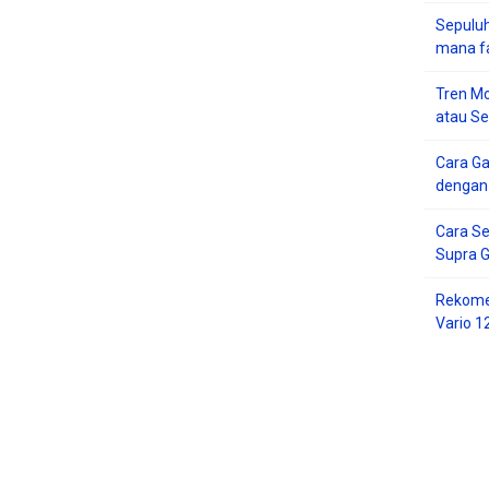
Sepuluh
mana f
Tren Mo
atau S
Cara G
dengan
Cara Se
Supra 
Rekome
Vario 1