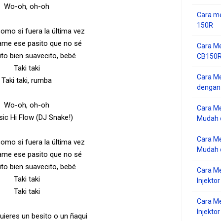
Wo-oh, oh-oh
Cara me
150R
omo si fuera la última vez
me ese pasito que no sé
Cara Me
ito bien suavecito, bebé
CB150R 
Taki taki
Cara Me
Taki taki, rumba
dengan
Wo-oh, oh-oh
Cara M
sic Hi Flow (DJ Snake!)
Mudah d
Cara Me
omo si fuera la última vez
Mudah d
me ese pasito que no sé
ito bien suavecito, bebé
Cara M
Taki taki
Injekto
Taki taki
Cara M
Injektor
 quieres un besito o un ñaqui