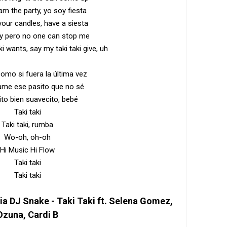
am the party, yo soy fiesta
your candles, have a siesta
ry pero no one can stop me
i wants, say my taki taki give, uh
omo si fuera la última vez
me ese pasito que no sé
ito bien suavecito, bebé
Taki taki
Taki taki, rumba
Wo-oh, oh-oh
Hi Music Hi Flow
Taki taki
Taki taki
sia
DJ Snake - Taki Taki ft. Selena Gomez,
Ozuna, Cardi B