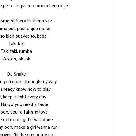
e pero se quiere comer el equipaje
omo si fuera la última vez
me ese pasito que no sé
ito bien suavecito, bebé
Taki taki
Taki taki, rumba
Wo-oh, oh-oh
DJ Snake
en you come through my way
already know how to play
, keep it tight every day
I, I know you need a taste
oh, you're fallin’ in love
tle ooh-ooh, get it well done
y ooh, make a girl wanna run
oving ’til the sun come up