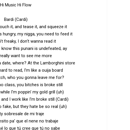
Hi Music Hi Flow
Bardi (Cardi)
uch it, and tease it, and squeeze it
s hungry, my nigga, you need to feed it
n't freaky, I don't wanna read it
u know this punani is undefeated, ay
really want to see me more
a date, where? At the Lamborghini store
hard to read, I'm like a ouija board
itch, who you gonna leave me for?
 class, you bitches is broke still
h while I'm poppin' my gold grill (uh)
 and I work like I'm broke still (Cardi)
 fake, but they hate be so real (uh)
ty sobresale de mi traje
esito pa’ que el nene no trabaje
é lo que tú cree que tú no sabe