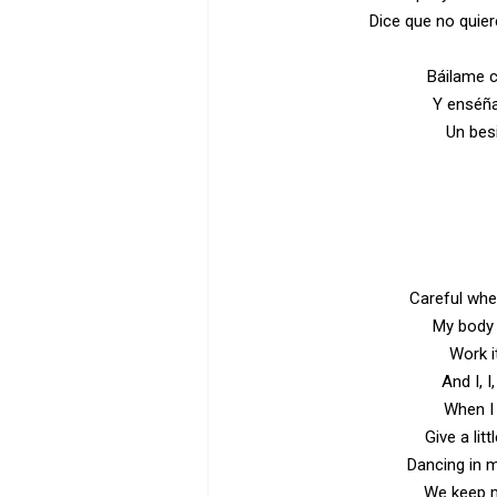
Dice que no quier
Báilame c
Y enséña
Un bes
Careful wh
My body 
Work it
And I, 
When I o
Give a lit
Dancing in m
We keep m