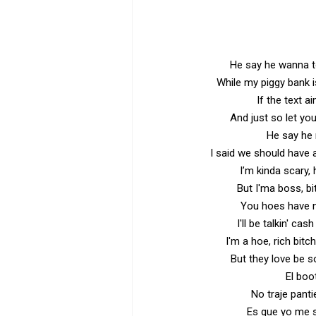
He say he wanna to
While my piggy bank i
If the text ai
And just so let yo
He say he 
I said we should have 
I’m kinda scary, 
But I'ma boss, b
You hoes have no
I'll be talkin' cas
I'm a hoe, rich bitch
But they love be so
El boo
No traje panti
Es que yo me s