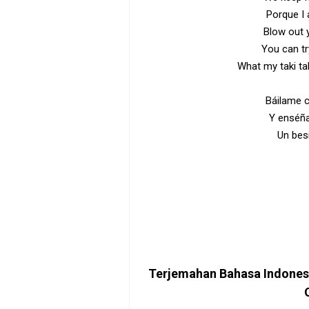
Porque I 
Blow out 
You can t
What my taki tak
Báilame c
Y enséña
Un bes
Terjemahan Bahasa Indone