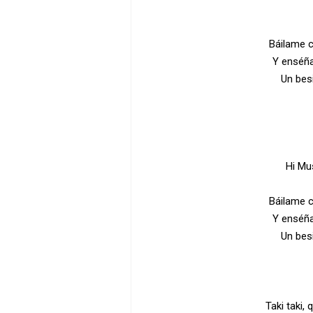
Báilame c
Y enséña
Un bes
Hi Mu
Báilame c
Y enséña
Un bes
Taki taki,