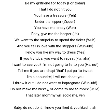
Be my girlfriend for today (For today)
That I do not hit you
You have a treasure (Yeh)
Under the zipper (Zipper)
You have me crazy (Wuh)
Baby, give me the beeper (Ja)
We went to the stripclub to spend the ticket (Wuh)
And you fell in love with the strippers (Wuh-uh!)
I know you like my way to dress (Yes)
If you try tuba, you want to repeat (-tir; aha)
I want to see you? I'm not going to lie to you (Ha, no!)
Tell me if you are chapi 'that' I put pa 'to invest
I'm a scoundrel, I will not cheat you
I throw it out, I do not want to impregnate (Wuh-uh!)
Do not make me hickey, or come to me to mock (-rule)
That later mommy will scold me, yeh
Baby, do not do it, I know you liked it, you liked it, ah