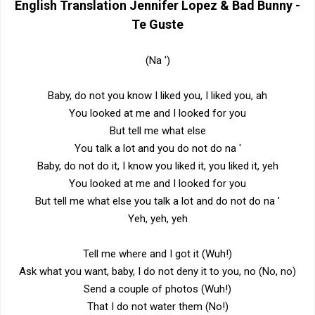
English Translation
Jennifer Lopez & Bad Bunny -
Te Guste
(Na ')
Baby, do not you know I liked you, I liked you, ah
You looked at me and I looked for you
But tell me what else
You talk a lot and you do not do na '
Baby, do not do it, I know you liked it, you liked it, yeh
You looked at me and I looked for you
But tell me what else you talk a lot and do not do na '
Yeh, yeh, yeh
Tell me where and I got it (Wuh!)
Ask what you want, baby, I do not deny it to you, no (No, no)
Send a couple of photos (Wuh!)
That I do not water them (No!)