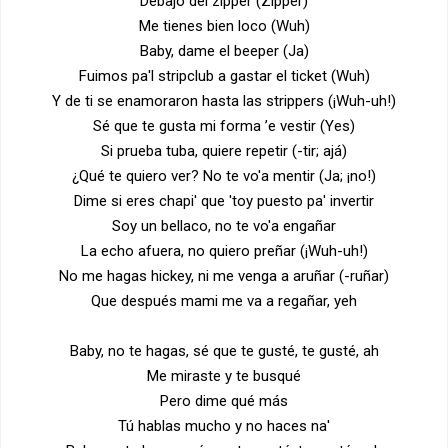
Debajo del zipper (Zipper)
Me tienes bien loco (Wuh)
Baby, dame el beeper (Ja)
Fuimos pa'l stripclub a gastar el ticket (Wuh)
Y de ti se enamoraron hasta las strippers (¡Wuh-uh!)
Sé que te gusta mi forma ’e vestir (Yes)
Si prueba tuba, quiere repetir (-tir; ajá)
¿Qué te quiero ver? No te vo'a mentir (Ja; ¡no!)
Dime si eres chapi' que 'toy puesto pa' invertir
Soy un bellaco, no te vo'a engañar
La echo afuera, no quiero preñar (¡Wuh-uh!)
No me hagas hickey, ni me venga a aruñar (-ruñar)
Que después mami me va a regañar, yeh
Baby, no te hagas, sé que te gusté, te gusté, ah
Me miraste y te busqué
Pero dime qué más
Tú hablas mucho y no haces na'