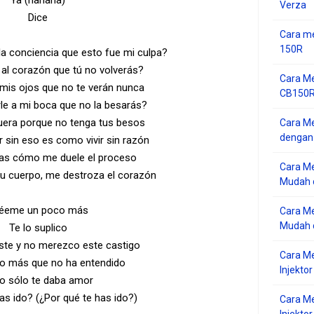
Ya (hahaha)
Verza
Dice
Cara me
150R
la conciencia que esto fue mi culpa?
al corazón que tú no volverás?
Cara Me
mis ojos que no te verán nunca
CB150R 
le a mi boca que no la besarás?
uera porque no tenga tus besos
Cara Me
dengan
r sin eso es como vivir sin razón
eras cómo me duele el proceso
Cara M
tu cuerpo, me destroza el corazón
Mudah d
éeme un poco más
Cara Me
Mudah d
Te lo suplico
ste y no merezco este castigo
Cara M
co más que no ha entendido
Injekto
yo sólo te daba amor
as ido? (¿Por qué te has ido?)
Cara M
Injektor