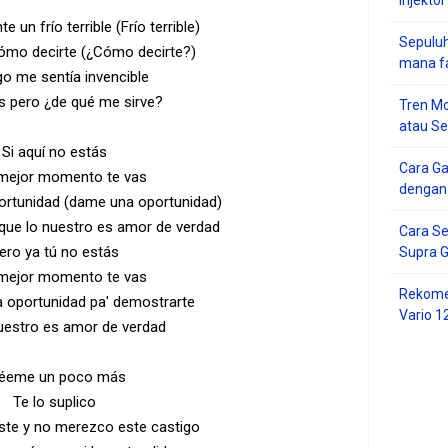
e un frío terrible (Frío terrible)
Sepuluh
cómo decirte (¿Cómo decirte?)
mana f
o me sentía invencible
 pero ¿de qué me sirve?
Tren Mo
atau S
Si aquí no estás
Cara G
 mejor momento te vas
dengan
ortunidad (dame una oportunidad)
que lo nuestro es amor de verdad
Cara Se
ero ya tú no estás
Supra 
 mejor momento te vas
Rekome
a oportunidad pa' demostrarte
Vario 1
uestro es amor de verdad
éeme un poco más
Te lo suplico
ste y no merezco este castigo