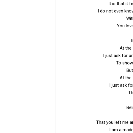
It is that it 
I do not even know
Wit
You love
I
At the
I just ask for 
To show 
But
At the
I just ask f
Th
Bel
That you left me a
I am a mad