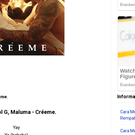
Informa
eme.
ol G, Maluma - Créeme.
Cara Me
Rempah
Yay
Cara M