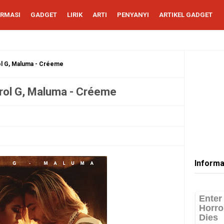
ORMASI
GADGET
LIRIK
ARTI
PENYANYI
ARTIKEL GADGET
rol G, Maluma - Créeme
arol G, Maluma - Créeme
Informa