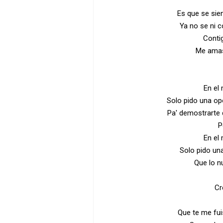
Es que se sient
Ya no se ni 
Contig
Me amas
En el
Solo pido una op
Pa' demostrarte 
P
En el
Solo pido un
Que lo n
Cr
Que te me fui