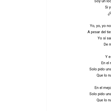
Soy un lo
Si 
¿P
Yo, yo, yo no
A pesar del t
Yo sí sa
De m
Y e
En el
Solo pido un
Que lo n
En el mej
Solo pido un
Que lo n