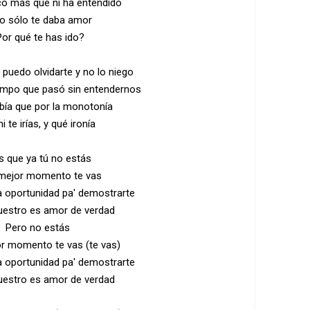
co más que ni ha entendido
yo sólo te daba amor
or qué te has ido?
 puedo olvidarte y no lo niego
iempo que pasó sin entendernos
bía que por la monotonía
i te irías, y qué ironía
s que ya tú no estás
 mejor momento te vas
a oportunidad pa' demostrarte
uestro es amor de verdad
Pero no estás
or momento te vas (te vas)
a oportunidad pa' demostrarte
uestro es amor de verdad