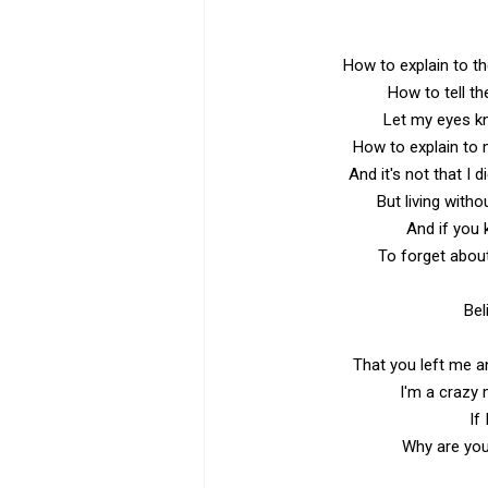
How to explain to t
How to tell th
Let my eyes kn
How to explain to 
And it's not that I 
But living withou
And if you
To forget about
Bel
That you left me a
I'm a crazy
If
Why are yo