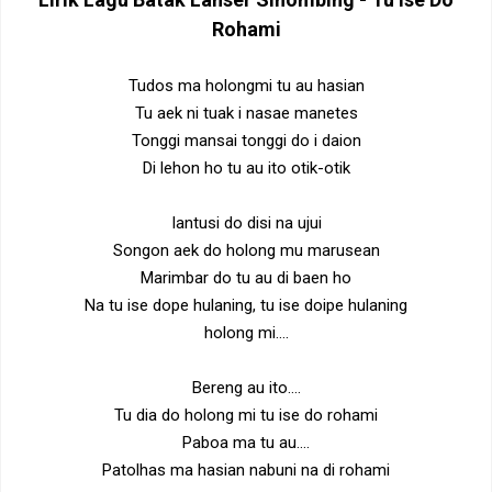
Rohami
Tudos ma holongmi tu au hasian
Tu aek ni tuak i nasae manetes
Tonggi mansai tonggi do i daion
Di lehon ho tu au ito otik-otik
Iantusi do disi na ujui
Songon aek do holong mu marusean
Marimbar do tu au di baen ho
Na tu ise dope hulaning, tu ise doipe hulaning
holong mi….
Bereng au ito….
Tu dia do holong mi tu ise do rohami
Paboa ma tu au….
Patolhas ma hasian nabuni na di rohami