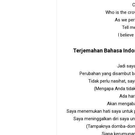
C
Who is the cro
As we per
Tell me
I believe
Terjemahan Bahasa Indo
Jadi saya
Perubahan yang disambut b
Tidak perlu nasihat, sa
(Mengapa Anda tidak
Ada har
Akan mengaba
Saya menemukan hati saya untuk p
Saya meninggalkan diri saya un
(Tampaknya domba-domba
Siapa kerumunan