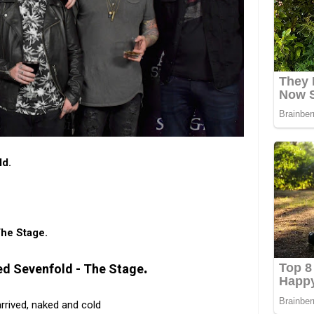
ld.
The Stage.
.
d Sevenfold - The Stage
arrived, naked and cold