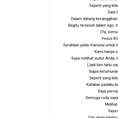
Seperti yang kita
Saat b
Dalam datang kecanggihan 
Begitu tersesat dalam ego, t
(Ya, semua
Yesus Kri
Serahkan pada manusia untuk me
Kami hanya s
Saya melihat sudut Anda, t
(Jadi beri tahu s
Siapa kerumunan
Seperti yang kita
Katakan padaku k
Saya percay
Semoga roda saya 
Melihat 
Saya 
Dan angin berbic