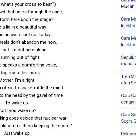
Cara Me
, what’s your cross to bear?)
Mudah d
wd that peers through the cage,
form here upon the stage?
Cara M
Injekto
 a lie in a beautiful way
 in answers just not today
Cara M
eels don’t abandon me now,
Injektor
 that I’m out here alone
 running out of fight
Sepuluh
mana f
d speaks a comforting voice,
ding me to her arms
Tren Mo
Mother, I’m alright
atau S
th of sin to snake-rattle the mind
to the head by the gavel of time
Cara G
dengan
To wake up
on’t you wake up?
Cara Se
king apes decide that nuclear war
Supra 
olution for them keeping the score?
Just wake up
Rekome