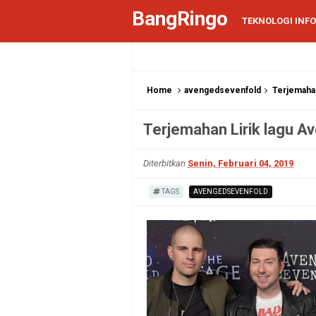
BangRingo
TEKNOLOGI INF
Home
avengedsevenfold
Terjemahan
Terjemahan Lirik lagu A
Diterbitkan
Senin, Februari 04, 2019
TAGS
AVENGEDSEVENFOLD