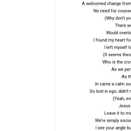
A welcomed change from
No need for counsel
(Why don’t yo
There we
Would overlo
I found my heart fo
I left myself t
(It seems thes
Who is the cro
As we per
As t
In came a calm sop
So lost in ego, didn’
(Yeah, ev
Jesus 
Leave it to ma
We’re simply soci
I see your angle b