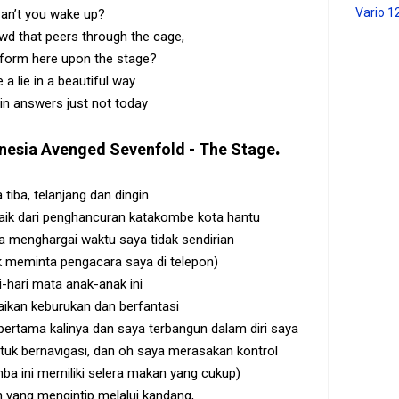
Vario 1
an’t you wake up?
wd that peers through the cage,
form here upon the stage?
 a lie in a beautiful way
 in answers just not today
.
nesia
Avenged Sevenfold - The Stage
 tiba, telanjang dan dingin
aik dari penghancuran katakombe kota hantu
ya menghargai waktu saya tidak sendirian
 meminta pengacara saya di telepon)
i-hari mata anak-anak ini
ikan keburukan dan berfantasi
ertama kalinya dan saya terbangun dalam diri saya
tuk bernavigasi, dan oh saya merasakan kontrol
 ini memiliki selera makan yang cukup)
 yang mengintip melalui kandang,