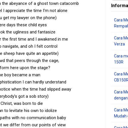
 the abeyance of a ghost town catacomb
Informa
 I appreciate the time I’m not alone
u get my lawyer on the phone)
Cara Me
re days these child eyes
Rempah
ok the ugliness and fantasize
Cara M
r the first time and I awakened in me
Verza
o navigate, and oh I felt control
e sheep have quite an appetite)
Cara me
wd that peers through the cage,
150R
form here upon the stage?
Cara Me
he boy became a man
CB150R 
histication I can hardly understand
t notice when the time had slipped away
Cara Me
erybody’s got a sob story)
dengan
Christ, was born to die
Cara M
n to levitate his own to idolize
Mudah d
opaths with no communication baby
ut we differ from our points of view