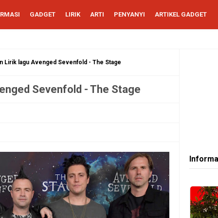
ORMASI
GADGET
LIRIK
ARTI
PENYANYI
ARTIKEL GADGET
 Lirik lagu Avenged Sevenfold - The Stage
venged Sevenfold - The Stage
Informa