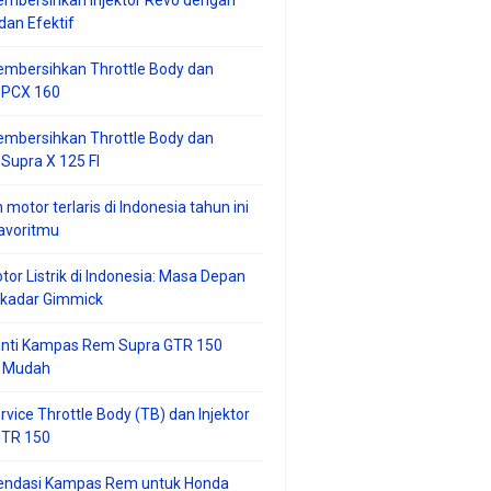
mbersihkan Injektor Revo dengan
an Efektif
embersihkan Throttle Body dan
r PCX 160
embersihkan Throttle Body dan
 Supra X 125 FI
 motor terlaris di Indonesia tahun ini
avoritmu
tor Listrik di Indonesia: Masa Depan
ekadar Gimmick
anti Kampas Rem Supra GTR 150
 Mudah
rvice Throttle Body (TB) dan Injektor
GTR 150
ndasi Kampas Rem untuk Honda