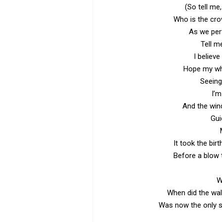
(So tell me
Who is the cro
As we per
Tell me
I believe
Hope my wh
Seeing
I’m
And the win
Gui
It took the bir
Before a blow 
W
When did the wal
Was now the only s