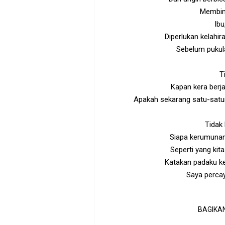
Membim
Ibu
Diperlukan kelahi
Sebelum pukul
T
Kapan kera berja
Apakah sekarang satu-satu
Tidak
Siapa kerumunan
Seperti yang kita
Katakan padaku k
Saya percay
BAGIKAN