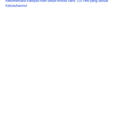
Rekomendasi Kampas Rem untuk Honda Vario 125: Pilih yang Sesuai
Kebutuhanmu!