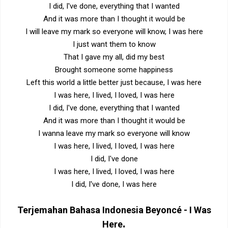
I did, I've done, everything that I wanted
And it was more than I thought it would be
I will leave my mark so everyone will know, I was here
I just want them to know
That I gave my all, did my best
Brought someone some happiness
Left this world a little better just because, I was here
I was here, I lived, I loved, I was here
I did, I've done, everything that I wanted
And it was more than I thought it would be
I wanna leave my mark so everyone will know
I was here, I lived, I loved, I was here
I did, I've done
I was here, I lived, I loved, I was here
I did, I've done, I was here
Terjemahan Bahasa Indonesia
Beyoncé - I Was
.
Here