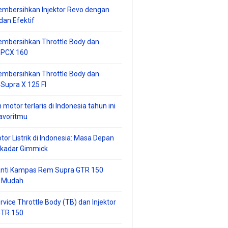
mbersihkan Injektor Revo dengan
an Efektif
embersihkan Throttle Body dan
r PCX 160
embersihkan Throttle Body dan
 Supra X 125 FI
 motor terlaris di Indonesia tahun ini
avoritmu
tor Listrik di Indonesia: Masa Depan
ekadar Gimmick
anti Kampas Rem Supra GTR 150
 Mudah
rvice Throttle Body (TB) dan Injektor
GTR 150