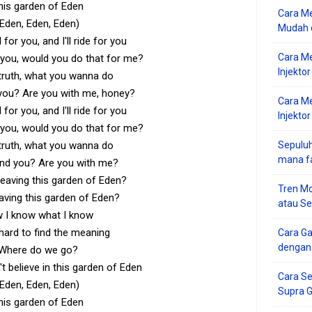
his garden of Eden
Cara Me
(Eden, Eden, Eden)
Mudah d
 for you, and I'll ride for you
Cara M
r you, would you do that for me?
Injekto
 truth, what you wanna do
 you? Are you with me, honey?
Cara M
 for you, and I'll ride for you
Injektor
r you, would you do that for me?
 truth, what you wanna do
Sepuluh
mana f
and you? Are you with me?
leaving this garden of Eden?
Tren Mo
aving this garden of Eden?
atau S
 I know what I know
s hard to find the meaning
Cara G
dengan
Where do we go?
t believe in this garden of Eden
Cara Se
(Eden, Eden, Eden)
Supra 
his garden of Eden