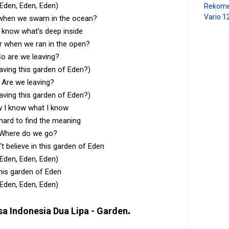
(Eden, Eden, Eden)
Rekome
Vario 1
hen we swam in the ocean?
know what's deep inside
when we ran in the open?
o are we leaving?
aving this garden of Eden?)
Are we leaving?
aving this garden of Eden?)
 I know what I know
s hard to find the meaning
Where do we go?
t believe in this garden of Eden
(Eden, Eden, Eden)
his garden of Eden
(Eden, Eden, Eden)
.
sa Indonesia
Dua Lipa - Garden