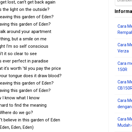
et lost, can't get back again
is the light on the outside?
Informa
leaving this garden of Eden?
aving this garden of Eden?
Cara Me
alk around your apartment
Rempah
thing, but a smile on me
Cara M
ght I'm so self conscious
Verza
n't it so clear to see
s ever perfect in paradise
Cara me
 it's worth 'til you pay the price
150R
your tongue does it draw blood?
Cara Me
leaving this garden of Eden?
CB150R 
aving this garden of Eden?
 I know what I know
Cara Me
s hard to find the meaning
dengan
Where do we go?
Cara M
t believe in this garden of Eden
Mudah d
(Eden, Eden, Eden)