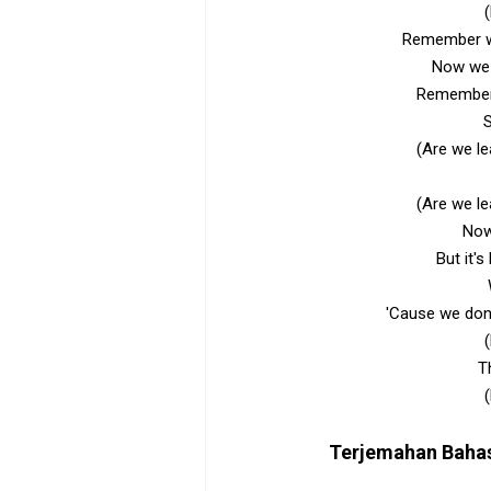
Remember w
Now we 
Remember 
S
(Are we le
(Are we le
Now
But it'
'Cause we don'
T
Terjemahan Baha