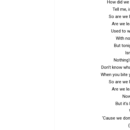
How did we g
Tell me, 
So are we 
Are we le
Used to w
With no
But toni
Is
Nothing'
Don't know what
When you bite 
So are we 
Are we le
Now
But it'
'Cause we don'