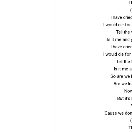
T
I have cried
I would die fo
Tell the
Is it me and
I have cried
I would die fo
Tell the
Is it me 
So are we 
Are we le
Now
But it'
'Cause we don'
T