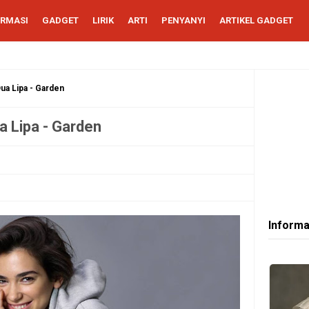
ORMASI
GADGET
LIRIK
ARTI
PENYANYI
ARTIKEL GADGET
Dua Lipa - Garden
a Lipa - Garden
Informa