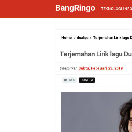
BangRingo
TEKNOLOGI INF
Home
dualipa
Terjemahan Lirik lagu 
Terjemahan Lirik lagu Du
Diterbitkan
Sabtu, Februari 23, 2019
TAGS
DUALIPA