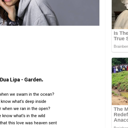
.
Dua Lipa - Garden
hen we swam in the ocean?
know what's deep inside
when we ran in the open?
know what's in the wild
 that this love was heaven sent