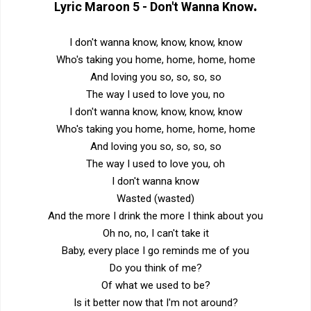
.
Lyric
Maroon 5 - Don't Wanna Know
I don't wanna know, know, know, know
Who's taking you home, home, home, home
And loving you so, so, so, so
The way I used to love you, no
I don't wanna know, know, know, know
Who's taking you home, home, home, home
And loving you so, so, so, so
The way I used to love you, oh
I don't wanna know
Wasted (wasted)
And the more I drink the more I think about you
Oh no, no, I can't take it
Baby, every place I go reminds me of you
Do you think of me?
Of what we used to be?
Is it better now that I'm not around?