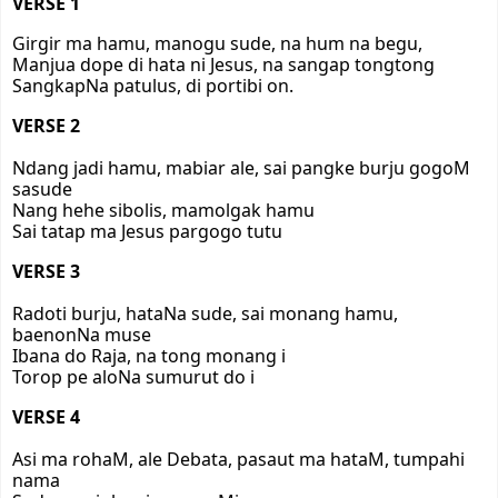
VERSE 1
Girgir ma hamu, manogu sude, na hum na begu,
Manjua dope di hata ni Jesus, na sangap tongtong
SangkapNa patulus, di portibi on.
VERSE 2
Ndang jadi hamu, mabiar ale, sai pangke burju gogoM
sasude
Nang hehe sibolis, mamolgak hamu
Sai tatap ma Jesus pargogo tutu
VERSE 3
Radoti burju, hataNa sude, sai monang hamu,
baenonNa muse
Ibana do Raja, na tong monang i
Torop pe aloNa sumurut do i
VERSE 4
Asi ma rohaM, ale Debata, pasaut ma hataM, tumpahi
nama