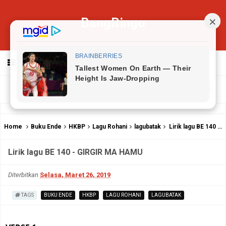
BangRingo
MENU
Home
Buku Ende
HKBP
Lagu Rohani
lagubatak
Lirik lagu BE 140 - GIRGIR MA HAMU
Lirik lagu BE 140 - GIRGIR MA HAMU
Diterbitkan
Selasa, Maret 26, 2019
TAGS
BUKU ENDE
HKBP
LAGU ROHANI
LAGUBATAK