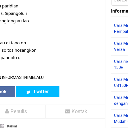
 paridian i
Informa
, Sipangolu i
tongtong au lao.
Cara Me
Rempah
au di tano on
Cara M
g so tos hosangkon
Verza
ipangolu i.
Cara me
150R
 INFORMASI INI MELALUI :
Cara Me
CB150R 
ook
Twitter
Cara Me
dengan
Penulis
Kontak
Cara M
Mudah d