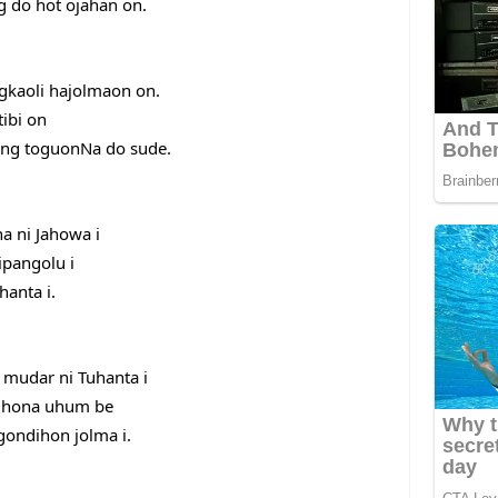
g do hot ojahan on.
gkaoli hajolmaon on.
tibi on
eng toguonNa do sude.
 ni Jahowa i
ipangolu i
hanta i.
 mudar ni Tuhanta i
di hona uhum be
gondihon jolma i.