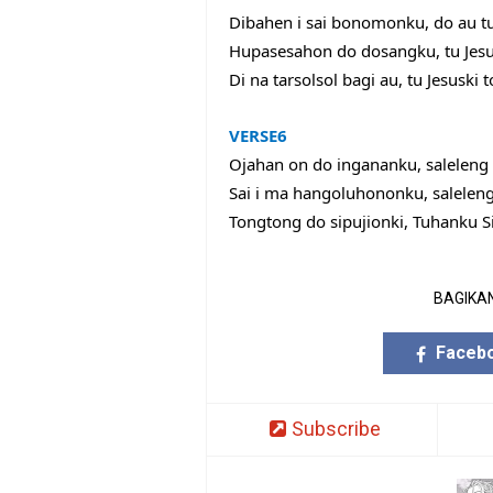
Dibahen i sai bonomonku, do au tu
Hupasesahon do dosangku, tu Jesus
Di na tarsolsol bagi au, tu Jesuski 
VERSE
6
Ojahan on do ingananku, saleleng 
Sai i ma hangoluhononku, salelen
Tongtong do sipujionki, Tuhanku S
BAGIKAN
Faceb
Subscribe