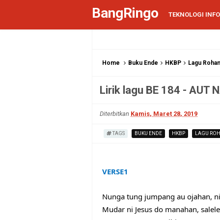
BangRingo
TEKNOLOGI INF
Home
Buku Ende
HKBP
Lagu Rohan
Lirik lagu BE 184 - AU
Diterbitkan
Kamis, Maret 28, 2019
TAGS
BUKU ENDE
HKBP
LAGU ROH
VERSE
1
Nunga tung jumpang au ojahan, ni
Mudar ni Jesus do manahan, salele