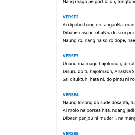
Nang mago pe portibi on, tongton
VERSE
2
Ai dipaherbang do tanganNa, man
Dibahen asi ni rohaNa, di isi ni por
Naung ro, nang na so ro dope, na
VERSE
3
Unang ma mago hajolmaon, di roha
Disuru do tu hajolmaon, AnakNa S
Sai dituktuhi hata ni, do pintu ni ro
VERSE
4
Naung lonong do sude dosanta, tu
Ai molo na porsea hita, ndang ja
Dibaen panjou ni mudar i, na man
VERSE
5