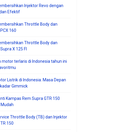
mbersihkan Injektor Revo dengan
an Efektif
embersihkan Throttle Body dan
r PCX 160
embersihkan Throttle Body dan
 Supra X 125 FI
 motor terlaris di Indonesia tahun ini
avoritmu
tor Listrik di Indonesia: Masa Depan
ekadar Gimmick
anti Kampas Rem Supra GTR 150
 Mudah
rvice Throttle Body (TB) dan Injektor
GTR 150