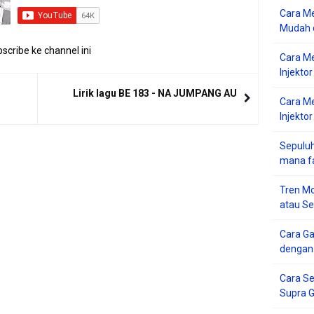
Cara Me
Mudah d
scribe ke channel ini
Cara M
Injekto
Lirik lagu BE 183 - NA JUMPANG AU
Cara M
Injektor
Sepuluh
mana f
Tren Mo
atau S
Cara G
dengan
Cara Se
Supra 