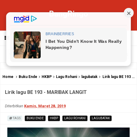
BangRingo
MENU
Home
Buku Ende
HKBP
Lagu Rohani
lagubatak
Lirik lagu BE 193 - MARIBAK LANGIT
Lirik lagu BE 193 - MARIBAK LANGIT
Diterbitkan
Kamis, Maret 28, 2019
TAGS
BUKU ENDE
HKBP
LAGU ROHANI
LAGUBATAK