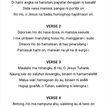
Di hami angka na hansitan, papatar denggan ni basaM
Diida nasa manisia, pangisi ni portibi on
Ro Ho, o Jesus na badia, humophop hajolmaon on.
VERSE 2
Diporsan Ho do nasa dosa, ni manisia sasude
I ma umbaen marutang hosa Ho, manggarari i sude
Ditaoni Ho do hamatean, di hau pinarsilang i
Pamasuk hami on, manean na uli na di surgo i.
VERSE 3
Mauliate ma rohangku di Ho, O Jesus Tuhanki
Naung sae do saluhut dosangku, binaen ni hamamateMi
Malua sian hamagoan do au, binaen ni asiMi
Hupuji goarMi, o Tuhan, saleleng ni lelengna i.
VERSE 4
Antong, Ho ma nampuna ahu, saleleng au di tano on