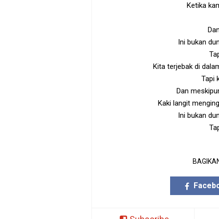
Ketika ka
Dan
Ini bukan dun
Ta
Kita terjebak di dal
Tapi 
Dan meskipun
Kaki langit mengin
Ini bukan dun
Ta
BAGIKAN
Faceb