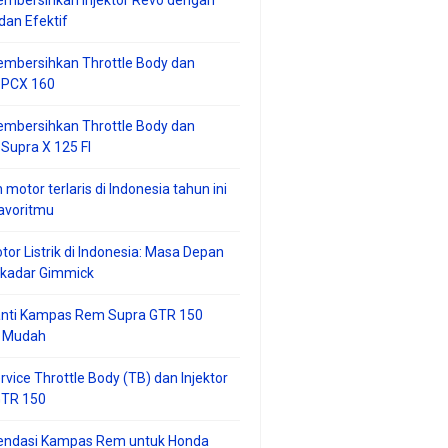
mbersihkan Injektor Revo dengan
an Efektif
embersihkan Throttle Body dan
r PCX 160
embersihkan Throttle Body dan
 Supra X 125 FI
 motor terlaris di Indonesia tahun ini
avoritmu
tor Listrik di Indonesia: Masa Depan
ekadar Gimmick
anti Kampas Rem Supra GTR 150
 Mudah
rvice Throttle Body (TB) dan Injektor
GTR 150
ndasi Kampas Rem untuk Honda