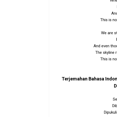
When
And
This is n
We are st
And even thou
The skyline 
This is n
Terjemahan Bahasa Indo
D
Se
Di
Dipukul