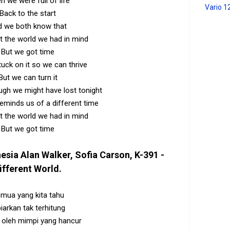
 we were full of life
Vario 1
Back to the start
 we both know that
ot the world we had in mind
But we got time
uck on it so we can thrive
But we can turn it
gh we might have lost tonight
reminds us of a different time
ot the world we had in mind
But we got time
nesia
Alan Walker, Sofia Carson, K-391 -
ifferent World
.
mua yang kita tahu
biarkan tak terhitung
i oleh mimpi yang hancur