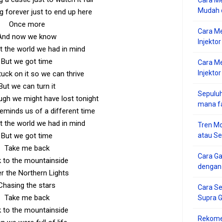
Cara Me
Mudah d
g forever just to end up here
Once more
Cara M
And now we know
Injekto
ot the world we had in mind
But we got time
Cara M
Injektor
uck on it so we can thrive
But we can turn it
Sepuluh
gh we might have lost tonight
mana f
reminds us of a different time
ot the world we had in mind
Tren Mo
But we got time
atau S
Take me back
Cara G
 to the mountainside
dengan
r the Northern Lights
Chasing the stars
Cara Se
Take me back
Supra 
 to the mountainside
Rekome