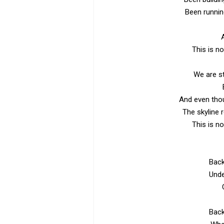
Been runnin
This is n
We are st
And even thou
The skyline 
This is n
Back
Unde
Back