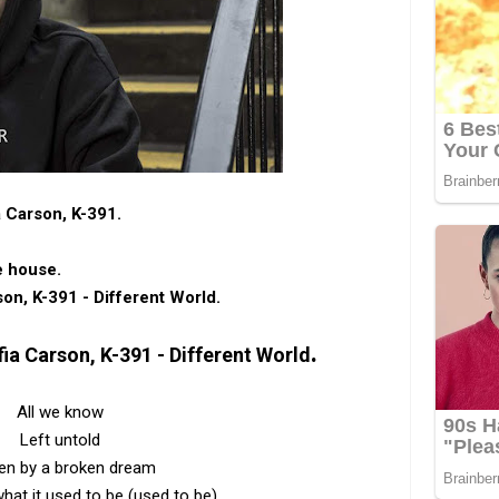
a Carson, K-391.
ve house.
son, K-391 - Different World.
.
ia Carson, K-391 - Different World
All we know
Left untold
en by a broken dream
what it used to be (used to be)