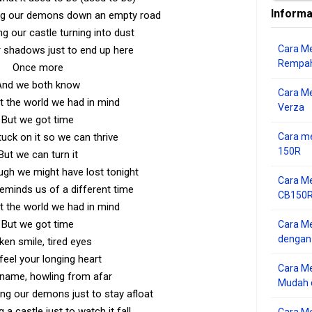
Informa
ng our demons down an empty road
g our castle turning into dust
Cara Me
 shadows just to end up here
Rempah
Once more
And we both know
Cara M
ot the world we had in mind
Verza
But we got time
uck on it so we can thrive
Cara me
150R
But we can turn it
gh we might have lost tonight
Cara Me
reminds us of a different time
CB150R 
ot the world we had in mind
But we got time
Cara Me
dengan
ken smile, tired eyes
 feel your longing heart
Cara M
 name, howling from afar
Mudah d
ing our demons just to stay afloat
 a castle just to watch it fall