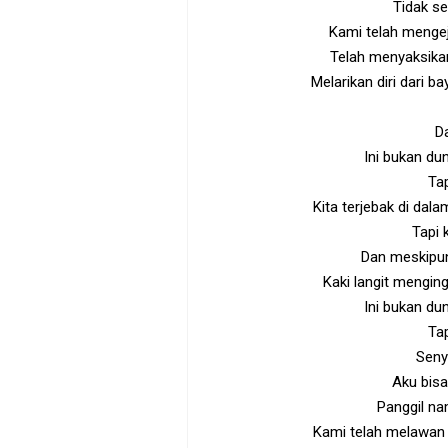
Tidak se
Kami telah mengej
Telah menyaksikan
Melarikan diri dari b
D
Ini bukan dun
Ta
Kita terjebak di dal
Tapi 
Dan meskipun
Kaki langit mengin
Ini bukan dun
Ta
Seny
Aku bis
Panggil na
Kami telah melawan i