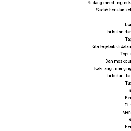
Sedang membangun kas
Sudah berjalan se
Dan
Ini bukan dun
Ta
Kita terjebak di dal
Tapi 
Dan meskipun
Kaki langit mengin
Ini bukan dun
Ta
B
Kem
Di
Meng
B
Kem