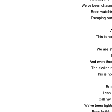
We've been chasi
Been watchin
Escaping our
This is n
We are st
And even thou
The skyline 
This is n
Bro
I can
Call my
We've been fight
Been building