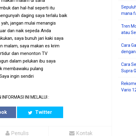
 makan malam di sana
Sepuluh
mbuk dan hal-hal seperti itu
mana f
mengunyah daging saya terlalu baik
, yah, jangan mulai menangis
Tren Mo
 luar dan naik sepeda Anda
atau S
akukan, saya bunuh jari kaki saya
Cara G
n malam, saya makan es krim
dengan
ertidur dan menonton TV
ngun dalam pelukan ibu saya
Cara Se
k membawaku pulang
Supra 
Saya ingin sendiri
Rekome
Vario 1
 INFORMASI INI MELALUI :
ook
Twitter
Penulis
Kontak