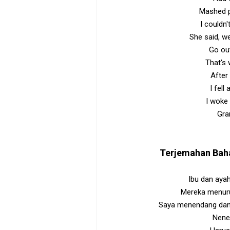
Mashed p
I couldn
She said, we
Go out
That's w
After 
I fel
I woke
Gra
Terjemahan Bah
Ibu dan ayah
Mereka menuru
Saya menendang dan b
Nene