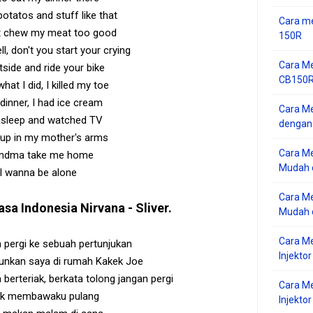
otatos and stuff like that
Cara me
't chew my meat too good
150R
ll, don't you start your crying
Cara Me
side and ride your bike
CB150R 
hat I did, I killed my toe
dinner, I had ice cream
Cara Me
l asleep and watched TV
dengan
 up in my mother's arms
Cara M
ndma take me home
Mudah d
I wanna be alone
Cara Me
asa Indonesia
Nirvana - Sliver
.
Mudah d
Cara M
 pergi ke sebuah pertunjukan
Injekto
nkan saya di rumah Kakek Joe
erteriak, berkata tolong jangan pergi
Cara M
k membawaku pulang
Injektor