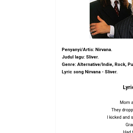
Penyanyi/Artis: Nirvana.
Judul lagu: Sliver.
Genre: Alternative/Indie, Rock, P
Lyric song Nirvana - Sliver.
Lyri
Mom a
They dropp
I kicked and 
Gra
Had 