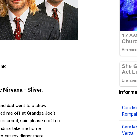
unk.
.
c
Nirvana - Sliver
Informa
nd dad went to a show
Cara Me
ed me off at Grandpa Joe's
Rempah
screamed, said please don't go
Cara M
ndma take me home
Verza
to eat my dinner there