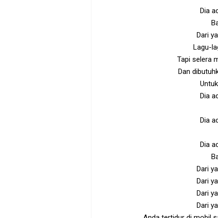
Dia a
Ba
Dari y
Lagu-lag
Tapi selera 
Dan dibutuhk
Untuk
Dia a
Dia a
Dia a
Ba
Dari y
Dari y
Dari y
Dari y
Anda tertidur di mobil