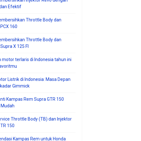
mbersihkan Injektor Revo dengan
an Efektif
embersihkan Throttle Body dan
r PCX 160
embersihkan Throttle Body dan
 Supra X 125 FI
 motor terlaris di Indonesia tahun ini
avoritmu
tor Listrik di Indonesia: Masa Depan
ekadar Gimmick
anti Kampas Rem Supra GTR 150
 Mudah
rvice Throttle Body (TB) dan Injektor
GTR 150
ndasi Kampas Rem untuk Honda