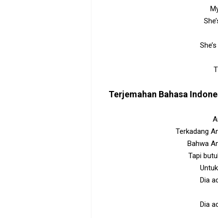
My
She’
She’s
T
Terjemahan Bahasa Indone
A
Terkadang An
Bahwa And
Tapi but
Untuk
Dia a
Dia a