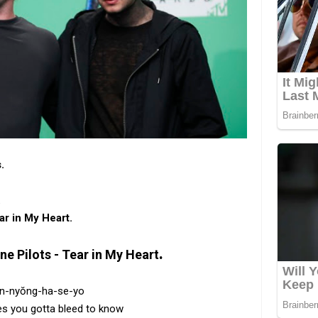
.
.
ar in My Heart.
.
e Pilots - Tear in My Heart
n-nyŏng-ha-se-yo
 you gotta bleed to know