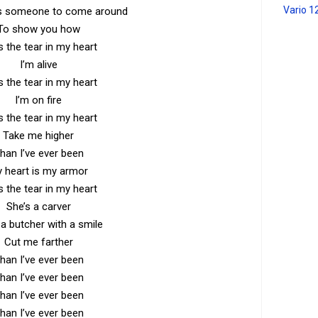
Vario 1
kes someone to come around
To show you how
s the tear in my heart
I’m alive
s the tear in my heart
I’m on fire
s the tear in my heart
Take me higher
han I’ve ever been
 heart is my armor
s the tear in my heart
She’s a carver
 a butcher with a smile
Cut me farther
han I’ve ever been
han I’ve ever been
han I’ve ever been
han I’ve ever been