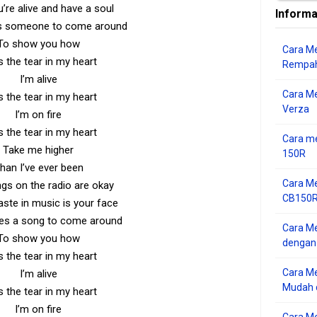
’re alive and have a soul
Informa
kes someone to come around
To show you how
Cara Me
s the tear in my heart
Rempah
I’m alive
Cara M
s the tear in my heart
Verza
I’m on fire
s the tear in my heart
Cara me
Take me higher
150R
han I’ve ever been
Cara Me
gs on the radio are okay
CB150R 
aste in music is your face
kes a song to come around
Cara Me
To show you how
dengan
s the tear in my heart
Cara M
I’m alive
Mudah d
s the tear in my heart
I’m on fire