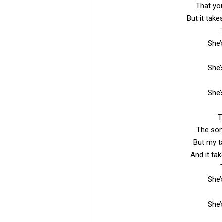
That you
But it ta
She’
She’
She’
T
The son
But my t
And it ta
She’
She’