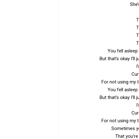
She’
T
T
T
T
You fell asleep
But that’s okay I’ll
I
Cur
For not using my t
You fell asleep
But that’s okay I’ll
I
Cur
For not using my t
Sometimes yo
That you’re 