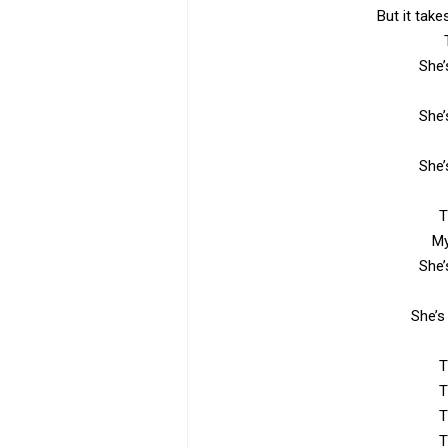
But it ta
She’
She’
She’
T
My
She’
She’s
T
T
T
T