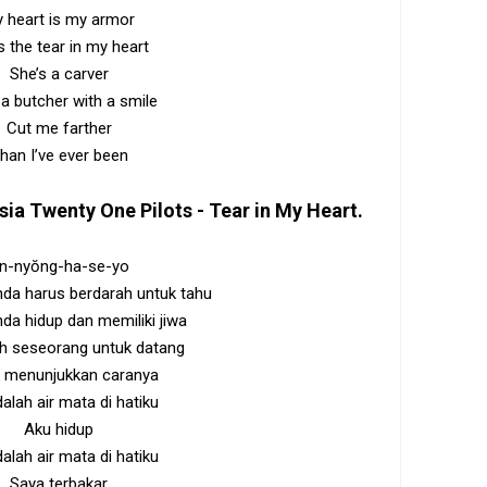
 heart is my armor
s the tear in my heart
She’s a carver
 a butcher with a smile
Cut me farther
han I’ve ever been
sia
Twenty One Pilots - Tear in My Heart
.
n-nyŏng-ha-se-yo
da harus berdarah untuk tahu
a hidup dan memiliki jiwa
uh seseorang untuk datang
 menunjukkan caranya
dalah air mata di hatiku
Aku hidup
dalah air mata di hatiku
Saya terbakar