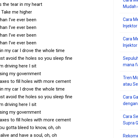
Cara Me
s the tear in my heart
Mudah d
Take me higher
han I’ve ever been
Cara M
Injekto
han I’ve ever been
han I’ve ever been
Cara M
han I’ve ever been
Injektor
 in my car I drove the whole time
 just avoid the holes so you sleep fine
Sepuluh
mana f
’m driving here I sit
sing my government
Tren Mo
axes to fill holes with more cement
atau S
 in my car I drove the whole time
 just avoid the holes so you sleep fine
Cara G
dengan
’m driving here I sit
sing my government
Cara Se
axes to fill holes with more cement
Supra 
u gotta bleed to know, oh, oh
alive and have a soul, oh, oh
Rekome