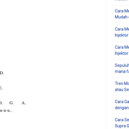
Cara Me
Mudah d
Cara M
Injekto
Cara M
Injektor
Sepuluh
mana f
.
Tren Mo
.
atau S
Cara G
. A.
dengan
u-u-u..
Cara Se
Supra 