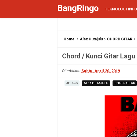
BangRingo
TEKNOLOGI INF
Home
Alex Hutajulu
CHORD GITAR
Chord / Kunci Gitar Lagu
Diterbitkan
Sabtu, April 20, 2019
TAGS
ALEX HUTAJULU
CHORD GITAR