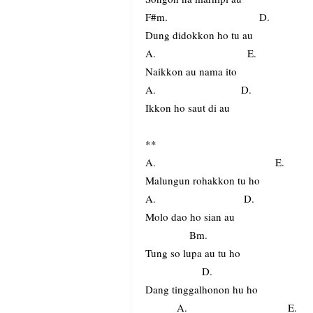
F#m. D.
Dung didokkon ho tu au
A. E.
Naikkon au nama ito
A. D.
Ikkon ho saut di au
**
A. E.
Malungun rohakkon tu ho
A. D.
Molo dao ho sian au
Bm.
Tung so lupa au tu ho
D.
Dang tinggalhonon hu ho
A. E.