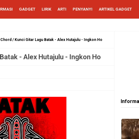
ORMASI
GADGET
LIRIK
ARTI
PENYANYI
ARTIKEL GADGET
Chord / Kunci Gitar Lagu Batak - Alex Hutajulu - Ingkon Ho
 Batak - Alex Hutajulu - Ingkon Ho
Informa