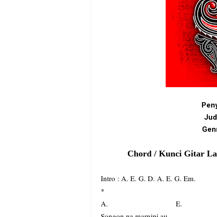
Peny
Jud
Genr
Chord / Kunci Gitar La
Intro : A. E. G. D. A. E. G. Em.
*
A. E.
Songon na marnipi au