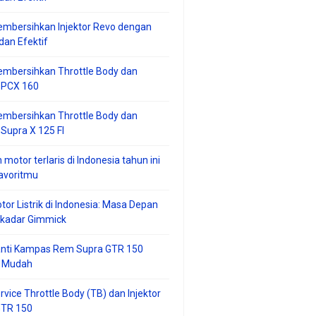
mbersihkan Injektor Revo dengan
an Efektif
embersihkan Throttle Body dan
r PCX 160
embersihkan Throttle Body dan
 Supra X 125 FI
 motor terlaris di Indonesia tahun ini
avoritmu
tor Listrik di Indonesia: Masa Depan
ekadar Gimmick
anti Kampas Rem Supra GTR 150
 Mudah
rvice Throttle Body (TB) dan Injektor
GTR 150