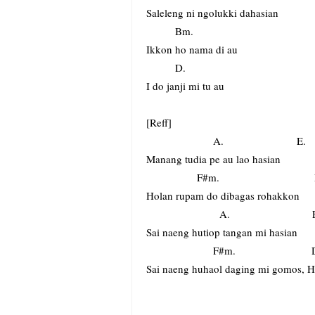
Saleleng ni ngolukki dahasian
Bm.
Ikkon ho nama di au
D.
I do janji mi tu au
[Reff]
A. E.
Manang tudia pe au lao hasian
F#m. D
Holan rupam do dibagas rohakkon
A. E
Sai naeng hutiop tangan mi hasian
F#m. D. G
Sai naeng huhaol daging mi gomos, H