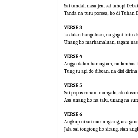
Sai tundali nasa jea, sai tahopi Deba
Tanda na tutu porsea, ho di Tuhan 
VERSE 3
Ia dalan hangoluan, na gogot tutu do
Unang ho marhamaluan, tagam na
VERSE 4
Anggo dalan hamagoan, na lambas t
Tung tu api do diboan, na disi dirina 
VERSE 5
Sai papos roham mangalo, alo dosam
Asa unang ho na talu, unang na su
VERSE 6
Angkup ni sai martangiang, asa gan
Jala sai tongtong ho sirang, sian an