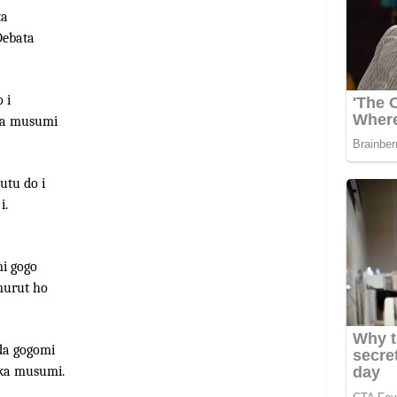
ta
Debata
 i
sa musumi
utu do i
i.
i gogo
murut ho
da gogomi
gka musumi.