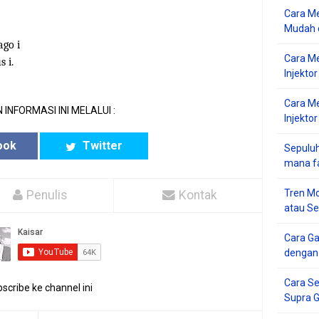
Cara Me
Mudah d
go i
Cara M
 i.
Injekto
Cara M
 INFORMASI INI MELALUI :
Injektor
ook
Twitter
Sepuluh
mana f
Tren Mo
Penulis
Kontak
atau S
Cara G
dengan
Cara Se
scribe ke channel ini
Supra 