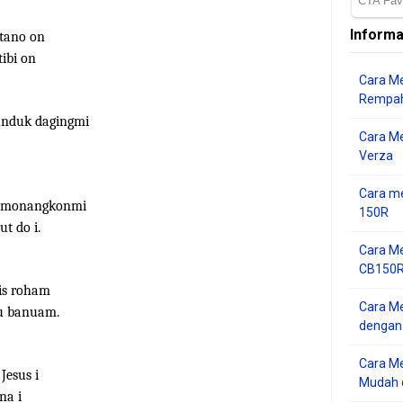
Informa
 tano on
ibi on
Cara Me
Rempah
unduk dagingmi
Cara M
Verza
Cara me
namonangkonmi
150R
t do i.
Cara Me
CB150R 
ois roham
Cara Me
tu banuam.
dengan
Cara M
Jesus i
Mudah d
na i