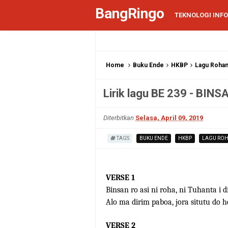
BangRingo
TEKNOLOGI INF
Home
Buku Ende
HKBP
Lagu Rohan
Lirik lagu BE 239 - BIN
Diterbitkan
Selasa, April 09, 2019
TAGS
BUKU ENDE
HKBP
LAGU ROH
VERSE 1
Binsan ro asi ni roha, ni Tuhanta i d
Alo ma dirim paboa, jora situtu do h
VERSE 2