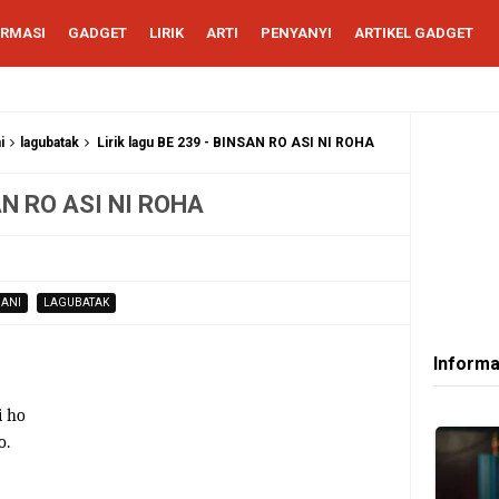
ORMASI
GADGET
LIRIK
ARTI
PENYANYI
ARTIKEL GADGET
i
lagubatak
Lirik lagu BE 239 - BINSAN RO ASI NI ROHA
SAN RO ASI NI ROHA
ANI
LAGUBATAK
Informa
i ho
o.