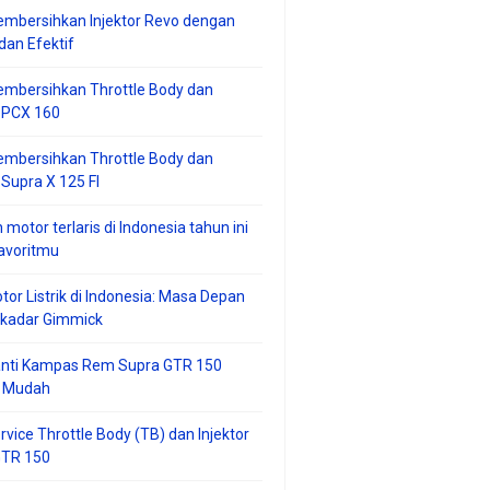
mbersihkan Injektor Revo dengan
an Efektif
embersihkan Throttle Body dan
r PCX 160
embersihkan Throttle Body dan
 Supra X 125 FI
 motor terlaris di Indonesia tahun ini
avoritmu
tor Listrik di Indonesia: Masa Depan
ekadar Gimmick
anti Kampas Rem Supra GTR 150
 Mudah
rvice Throttle Body (TB) dan Injektor
GTR 150