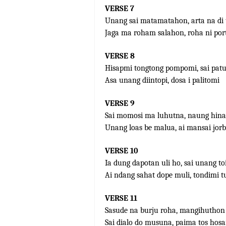
VERSE 7
Unang sai matamatahon, arta na di
Jaga ma roham salahon, roha ni port
VERSE 8
Hisapmi tongtong pompomi, sai pat
Asa unang diintopi, dosa i palitomi
VERSE 9
Sai momosi ma luhutna, naung hi
Unang loas be malua, ai mansai jorbu
VERSE 10
Ia dung dapotan uli ho, sai unang t
Ai ndang sahat dope muli, tondimi 
VERSE 11
Sasude na burju roha, mangihuthon 
Sai dialo do musuna, paima tos hosa