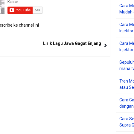
Cara Me
Mudah d
Cara M
scribe ke channel ini
Injekto
Lirik Lagu Jawa Gagat Enjang
Cara M
Injektor
Sepuluh
mana f
Tren Mo
atau S
Cara G
dengan
Cara Se
Supra 