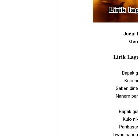
Judul 
Gen
Lirik La
Bapak g
Kulo n
Saben dint
Nanem pan
Bapak gub
Kulo ni
Paribasa
Tiwas nandu