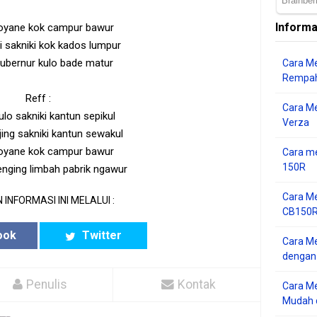
Informa
 toyane kok campur bawur
i sakniki kok kados lumpur
ubernur kulo bade matur
Cara Me
Rempah
Reff :
Cara M
lo sakniki kantun sepikul
Verza
jing sakniki kantun sewakul
 toyane kok campur bawur
Cara me
150R
enging limbah pabrik ngawur
Cara Me
 INFORMASI INI MELALUI :
CB150R 
ook
Twitter
Cara Me
dengan
Penulis
Kontak
Cara M
Mudah d