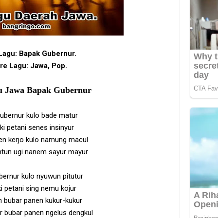
Lagu: Bapak Gubernur.
re Lagu: Jawa, Pop.
gu Jawa Bapak Gubernur
ubernur kulo bade matur
iki petani senes insinyur
en kerjo kulo namung macul
tun ugi nanem sayur mayur
ernur kulo nyuwun pitutur
ki petani sing nemu kojur
n bubar panen kukur-kukur
r bubar panen ngelus dengkul