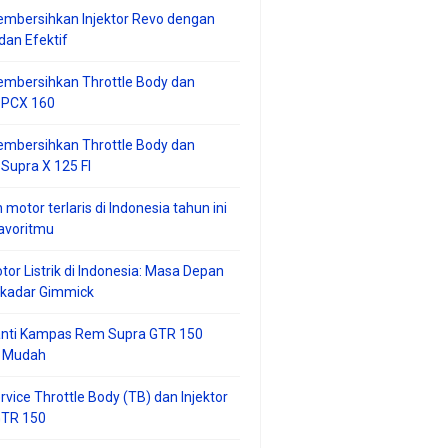
mbersihkan Injektor Revo dengan
an Efektif
embersihkan Throttle Body dan
r PCX 160
embersihkan Throttle Body dan
 Supra X 125 FI
 motor terlaris di Indonesia tahun ini
avoritmu
tor Listrik di Indonesia: Masa Depan
ekadar Gimmick
anti Kampas Rem Supra GTR 150
 Mudah
rvice Throttle Body (TB) dan Injektor
GTR 150