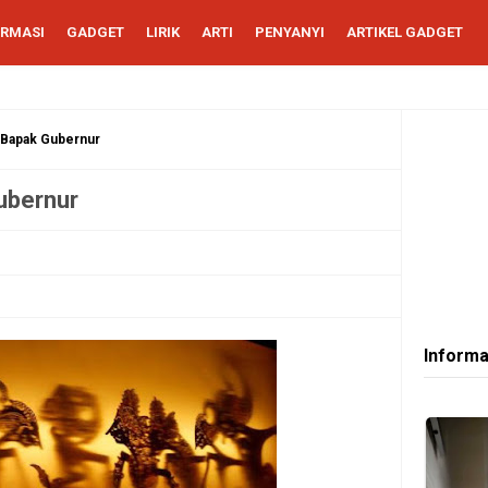
ORMASI
GADGET
LIRIK
ARTI
PENYANYI
ARTIKEL GADGET
a Bapak Gubernur
ubernur
Informa