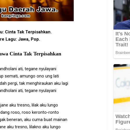
u: Cinta Tak Terpisahkan.
re Lagu: Jawa, Pop.
awa Cinta Tak Terpisahkan
ndholani ati, tegane nyulayani
up semati, amungo ono ung lati
h pergi, tak menghiraukan aku lagi
ndholani ati, tegane nyulayani
ane aku tresno, lilak aku lungo
ndang roso, roso keronto-ronto
ak beneran, aku cuma buat mainan
ne aku tresno, lilakno aku lungo