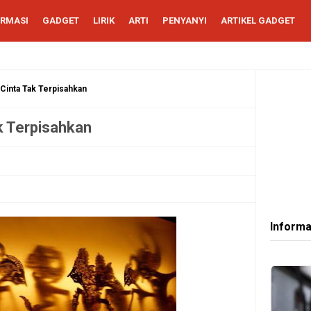
ORMASI
GADGET
LIRIK
ARTI
PENYANYI
ARTIKEL GADGET
 Cinta Tak Terpisahkan
k Terpisahkan
Informa