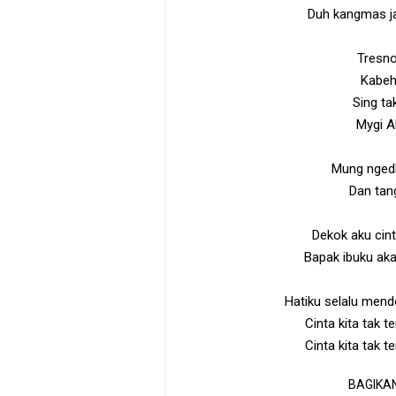
Duh kangmas ja
Tresno
Kabeh
Sing ta
Mygi A
Mung ngedh
Dan tan
Dekok aku cint
Bapak ibuku ak
Hatiku selalu men
Cinta kita tak t
Cinta kita tak t
BAGIKAN