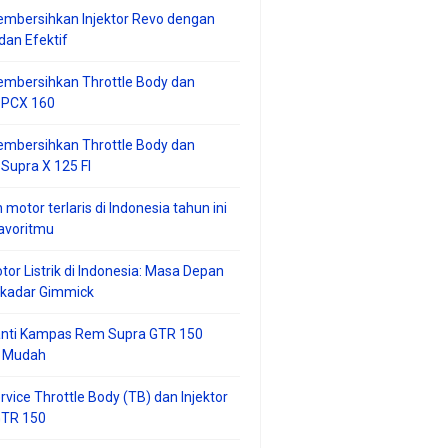
mbersihkan Injektor Revo dengan
an Efektif
embersihkan Throttle Body dan
r PCX 160
embersihkan Throttle Body dan
 Supra X 125 FI
 motor terlaris di Indonesia tahun ini
avoritmu
tor Listrik di Indonesia: Masa Depan
ekadar Gimmick
anti Kampas Rem Supra GTR 150
 Mudah
rvice Throttle Body (TB) dan Injektor
GTR 150