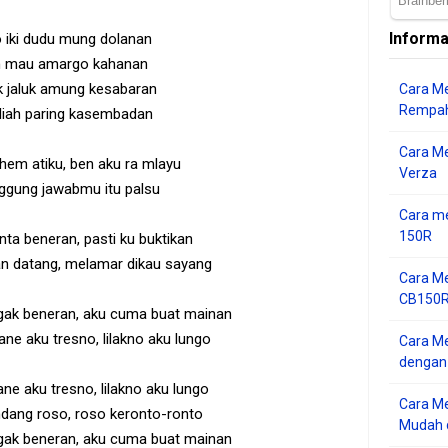
Informa
 iki dudu mung dolanan
 mau amargo kahanan
k jaluk amung kesabaran
Cara Me
Rempah
liah paring kasembadan
Cara M
em atiku, ben aku ra mlayu
Verza
ggung jawabmu itu palsu
Cara me
150R
nta beneran, pasti ku buktikan
an datang, melamar dikau sayang
Cara Me
CB150R 
ak beneran, aku cuma buat mainan
ne aku tresno, lilakno aku lungo
Cara Me
dengan
ne aku tresno, lilakno aku lungo
Cara M
ndang roso, roso keronto-ronto
Mudah d
ak beneran, aku cuma buat mainan