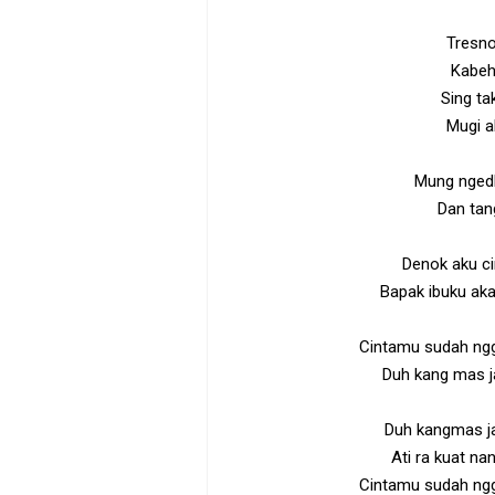
Tresno
Kabeh
Sing ta
Mugi a
Mung ngedh
Dan tan
Denok aku ci
Bapak ibuku ak
Cintamu sudah ngg
Duh kang mas ja
Duh kangmas ja
Ati ra kuat na
Cintamu sudah ngg