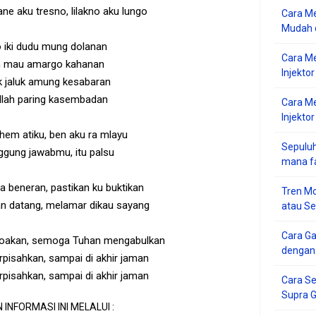
ne aku tresno, lilakno aku lungo
Cara Me
Mudah d
 iki dudu mung dolanan
Cara M
 mau amargo kahanan
Injekto
k jaluk amung kesabaran
llah paring kasembadan
Cara M
Injektor
em atiku, ben aku ra mlayu
Sepuluh
ggung jawabmu, itu palsu
mana f
a beneran, pastikan ku buktikan
Tren Mo
an datang, melamar dikau sayang
atau S
Cara G
doakan, semoga Tuhan mengabulkan
dengan
erpisahkan, sampai di akhir jaman
erpisahkan, sampai di akhir jaman
Cara Se
Supra 
 INFORMASI INI MELALUI :