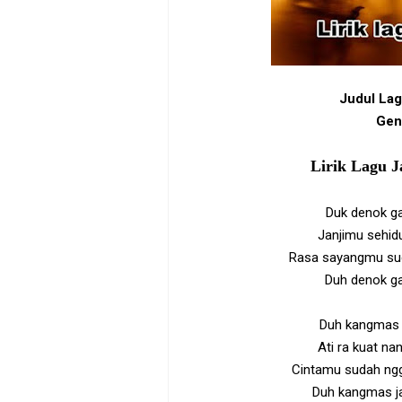
Judul Lag
Gen
Lirik Lagu J
Duk denok ga
Janjimu sehid
Rasa sayangmu suda
Duh denok ga
Duh kangmas j
Ati ra kuat na
Cintamu sudah ngg
Duh kangmas ja