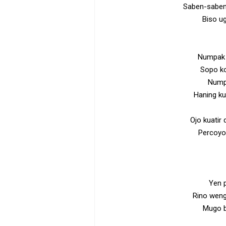
Saben-saben
Biso u
Numpak 
Sopo ko
Numpa
Haning k
Ojo kuatir
Percoyo
Yen 
Rino weng
Mugo b