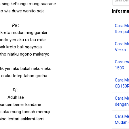
 sing kePiungu mung suarane
go wis duwe wanito seje
Informa
Pa
:
Cara Me
Rempah
kreto mudun ning gambir
ndo yen aku ra tau mikir
Cara M
k kreto bali ngayogja
Verza
utho niatku ngono makaryo
Cara me
150R
 dik yen aku bakal neko-neko
 o aku tetep tahan godha
Cara Me
CB150R 
Pi
:
Aduh lae
Cara Me
pancen bener kandane
dengan
i aku mung tansah memuji
Cara M
iso lestari saklami-lami
Mudah d