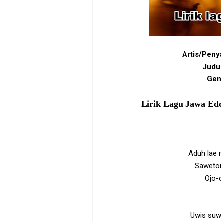
Artis/Peny
Judu
Gen
Lirik Lagu Jawa Ed
Aduh lae 
Sawetor
Ojo-o
Uwis suw