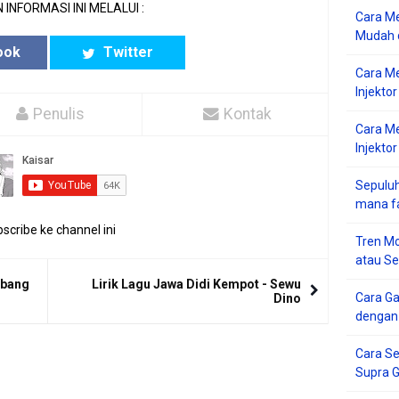
 INFORMASI INI MELALUI :
Cara Me
Mudah d
ook
Twitter
Cara M
Injekto
Penulis
Kontak
Cara M
Injektor
Sepuluh
mana f
scribe ke channel ini
Tren Mo
atau S
mbang
Lirik Lagu Jawa Didi Kempot - Sewu
Cara G
Dino
dengan
Cara Se
Supra 