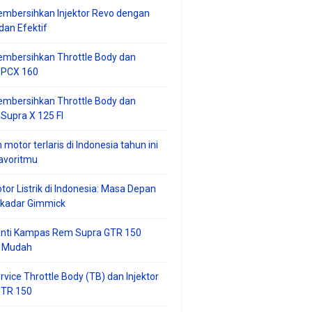
mbersihkan Injektor Revo dengan
an Efektif
embersihkan Throttle Body dan
r PCX 160
embersihkan Throttle Body dan
 Supra X 125 FI
 motor terlaris di Indonesia tahun ini
avoritmu
tor Listrik di Indonesia: Masa Depan
ekadar Gimmick
anti Kampas Rem Supra GTR 150
 Mudah
rvice Throttle Body (TB) dan Injektor
GTR 150