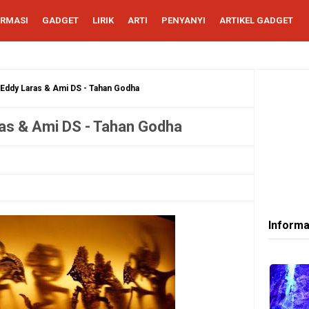
ORMASI
GADGET
LIRIK
ARTI
PENYANYI
ARTIKEL GADGET
a Eddy Laras & Ami DS - Tahan Godha
ras & Ami DS - Tahan Godha
Informa