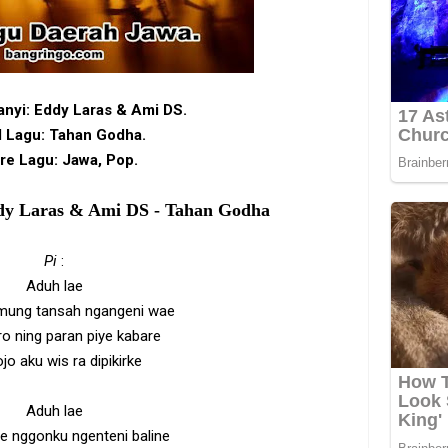
anyi:
Eddy Laras & Ami DS
.
l Lagu: Tahan Godha.
re Lagu: Jawa, Pop.
dy Laras & Ami DS - Tahan Godha
Pi
:
Aduh lae
mung tansah ngangeni wae
o ning paran piye kabare
jo aku wis ra dipikirke
Aduh lae
e nggonku ngenteni baline