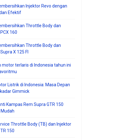
mbersihkan Injektor Revo dengan
an Efektif
embersihkan Throttle Body dan
r PCX 160
embersihkan Throttle Body dan
 Supra X 125 FI
 motor terlaris di Indonesia tahun ini
avoritmu
tor Listrik di Indonesia: Masa Depan
ekadar Gimmick
anti Kampas Rem Supra GTR 150
 Mudah
rvice Throttle Body (TB) dan Injektor
GTR 150