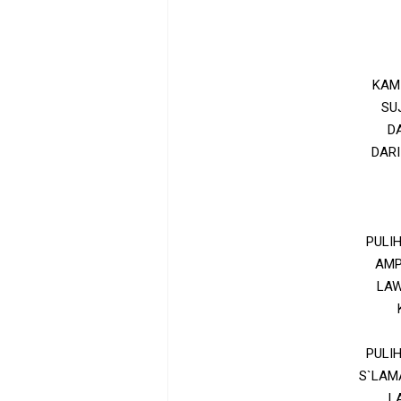
KAM
SU
D
DAR
PULI
AMP
LAW
PULI
S`LAM
L