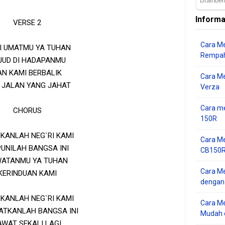
Informa
VERSE 2
Cara Me
I UMATMU YA TUHAN
Rempah
JUD DI HADAPANMU
AN KAMI BERBALIK
Cara M
I JALAN YANG JAHAT
Verza
Cara me
CHORUS
150R
HKANLAH NEG`RI KAMI
Cara Me
UNILAH BANGSA INI
CB150R 
ATANMU YA TUHAN
Cara Me
KERINDUAN KAMI
dengan
HKANLAH NEG`RI KAMI
Cara M
ATKANLAH BANGSA INI
Mudah d
AWAT SEKALI LAGI