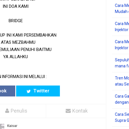
Cara Me
INI DOA KAMI
Mudah d
BRIDGE
Cara M
Injekto
DUP INI KAMI PERSEMBAHKAN
Cara M
I ATAS MEZBAHMU
Injektor
EMULIAAN PENUHI BAITMU
YA ALLAHKU
Sepuluh
mana f
 INFORMASI INI MELALUI :
Tren Mo
atau S
ook
Twitter
Cara G
dengan
Penulis
Kontak
Cara Se
Supra 