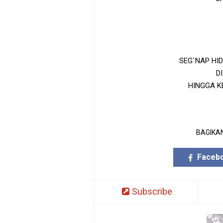
SEG`NAP HI
D
HINGGA K
BAGIKAN
Faceb
Subscribe