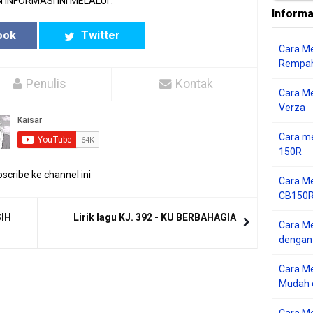
 INFORMASI INI MELALUI :
Informa
ook
Twitter
Cara Me
Rempah
Penulis
Kontak
Cara M
Verza
Cara me
150R
scribe ke channel ini
Cara Me
CB150R 
SIH
Lirik lagu KJ. 392 - KU BERBAHAGIA
Cara Me
dengan
Cara M
Mudah d