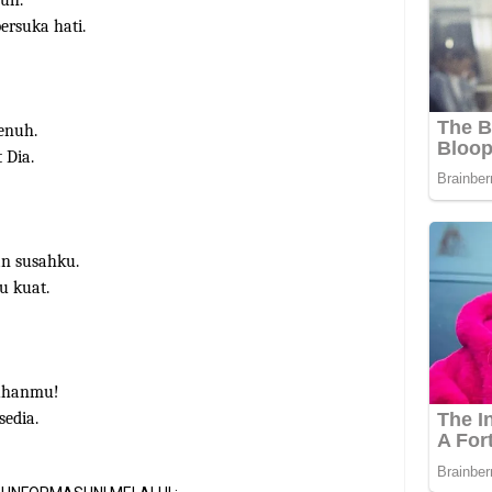
duh.
ersuka hati.
enuh.
 Dia.
n susahku.
u kuat.
Tuhanmu!
sedia.