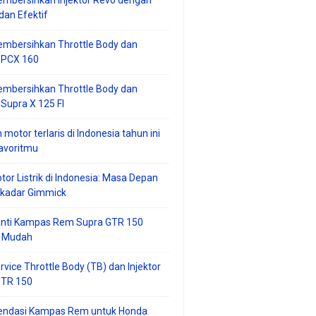
mbersihkan Injektor Revo dengan
an Efektif
embersihkan Throttle Body dan
r PCX 160
embersihkan Throttle Body dan
 Supra X 125 FI
 motor terlaris di Indonesia tahun ini
avoritmu
tor Listrik di Indonesia: Masa Depan
ekadar Gimmick
anti Kampas Rem Supra GTR 150
 Mudah
rvice Throttle Body (TB) dan Injektor
GTR 150
ndasi Kampas Rem untuk Honda