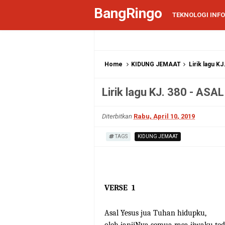
BangRingo
TEKNOLOGI INF
Home
KIDUNG JEMAAT
Lirik lagu 
Lirik lagu KJ. 380 - A
Diterbitkan
Rabu, April 10, 2019
TAGS
KIDUNG JEMAAT
VERSE
1
Asal Yesus jua Tuhan hidupku,