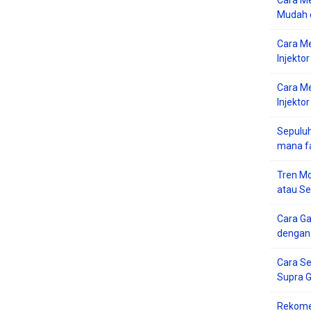
Cara Me
Mudah d
Cara M
Injekto
Cara M
Injektor
Sepuluh
mana f
Tren Mo
atau S
Cara G
dengan
Cara Se
Supra 
Rekome