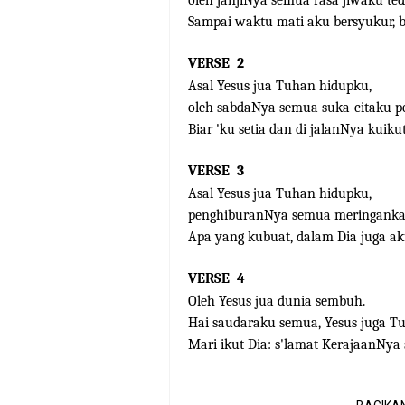
oleh janjiNya semua rasa jiwaku te
Sampai waktu mati aku bersyukur, b
VERSE
2
Asal Yesus jua Tuhan hidupku,
oleh sabdaNya semua suka-citaku p
Biar 'ku setia dan di jalanNya kuikut
VERSE
3
Asal Yesus jua Tuhan hidupku,
penghiburanNya semua meringanka
Apa yang kubuat, dalam Dia juga ak
VERSE
4
Oleh Yesus jua dunia sembuh.
Hai saudaraku semua, Yesus juga 
Mari ikut Dia: s'lamat KerajaanNya 