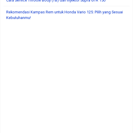
Cara Service Throttle Body (TB) dan Injektor Supra GTR 150
Rekomendasi Kampas Rem untuk Honda Vario 125: Pilih yang Sesuai
Kebutuhanmu!