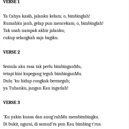
VERSE 1
Ya Cahya kasih, jalanku kelam; o, bimbinglah!
Rumahku jauh, gelap pun mencekam; o, bimbinglah!
Tak usah nampak akhir jalanku;
cukup selangkah saja bagiku.
VERSE 2
Semula aku rasa tak perlu bimbinganMu,
tetapi kini kupegang teguh bimbinganMu.
Dulu 'ku hidup congkak-bermegah;
ya Tuhanku, jangan Kau ingatlah!
VERSE 3
'Ku yakin kuasa dan anug'rahMu membimbingku.
Di bukit, ngarai, di samud'ra pun Kau bimbing t'rus.