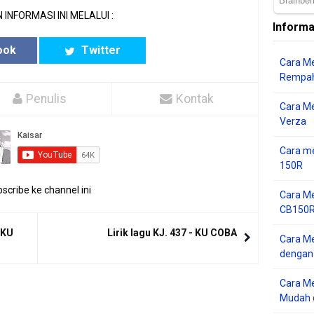
 INFORMASI INI MELALUI :
Informa
ook
Twitter
Cara Me
Rempah
Penulis
Kontak
Cara M
Verza
Cara me
150R
scribe ke channel ini
Cara Me
CB150R 
 KU
Lirik lagu KJ. 437 - KU COBA
Cara Me
dengan
Cara M
Mudah d