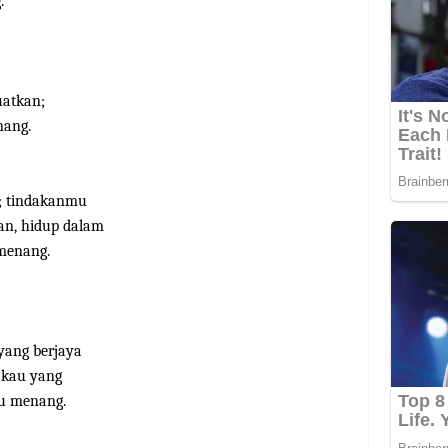
.
uatkan;
nang.
h; tindakanmu
ran, hidup dalam
 menang.
yang berjaya
 kau yang
au menang.