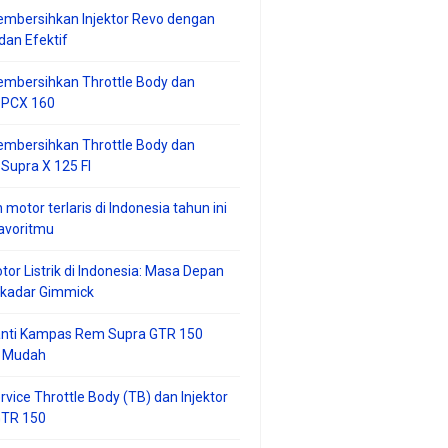
mbersihkan Injektor Revo dengan
an Efektif
embersihkan Throttle Body dan
r PCX 160
embersihkan Throttle Body dan
 Supra X 125 FI
 motor terlaris di Indonesia tahun ini
avoritmu
tor Listrik di Indonesia: Masa Depan
ekadar Gimmick
anti Kampas Rem Supra GTR 150
 Mudah
rvice Throttle Body (TB) dan Injektor
GTR 150