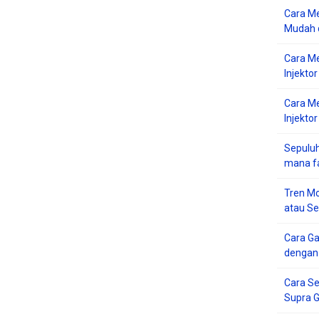
Cara Me
Mudah d
Cara M
Injekto
Cara M
Injektor
Sepuluh
mana f
Tren Mo
atau S
Cara G
dengan
Cara Se
Supra 