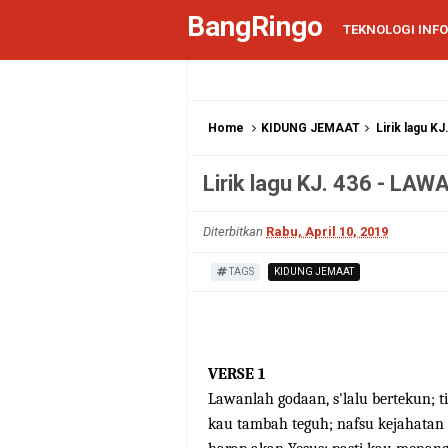
BangRingo
TEKNOLOGI INF
Home
KIDUNG JEMAAT
Lirik lagu 
Lirik lagu KJ. 436 - L
Diterbitkan
Rabu, April 10, 2019
TAGS
KIDUNG JEMAAT
VERSE 1
Lawanlah godaan, s'lalu bertekun; 
kau tambah teguh; nafsu kejahatan