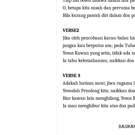
Tiap hal boleh dibawa dalam doa p
O, betapa kita susah dan percuma be
Bila kurang pasrah diri dalam doa 
VERSE2
Jika oleh pencobaan kacau-balau h
jangan kau berputus asa; pada Tuha
Yesus Kawan yang setia, tidak ada t
Ia tahu kelemahanmu; naikkan doa
VERSE 3
Adakah hatimu sarat, jiwa-ragamu l
Yesuslah Penolong kita; naikkan do
Biar kawan lain menghilang, Yesus
Ia mau menghibur kita atas doa pa
BAGIKAN