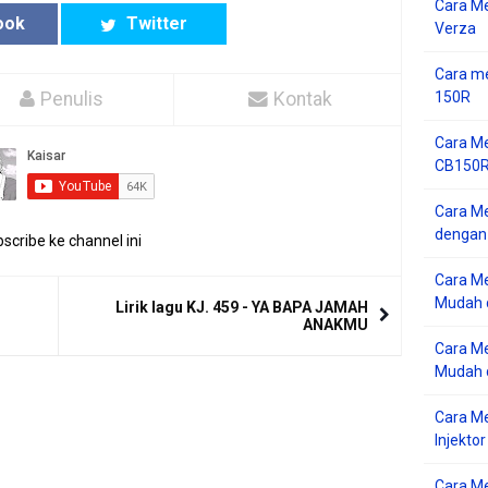
Cara M
ook
Twitter
Verza
Cara me
150R
Penulis
Kontak
Cara Me
CB150R 
Cara Me
dengan
scribe ke channel ini
Cara M
Mudah d
Lirik lagu KJ. 459 - YA BAPA JAMAH
ANAKMU
Cara Me
Mudah d
Cara M
Injekto
Cara M