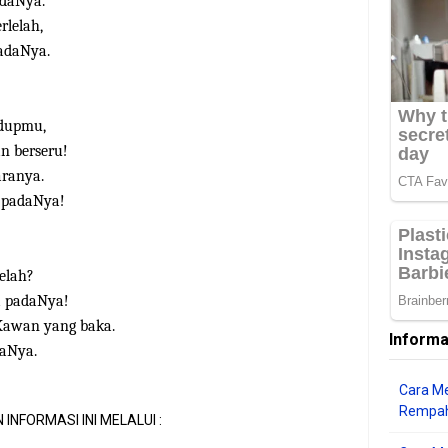
adaNya.
rlelah,
padaNya.
idupmu,
n berseru!
aranya.
 padaNya!
elah?
a padaNya!
 Kawan yang baka.
Informa
daNya.
Cara Me
Rempah
 INFORMASI INI MELALUI :