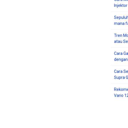
Injektor
Sepuluh
mana f
Tren Mo
atau S
Cara G
dengan
Cara Se
Supra 
Rekome
Vario 1