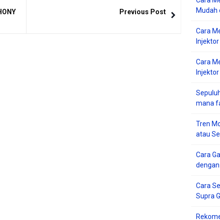
Cara Me
Mudah d
PHONY
Previous Post
Cara M
Injekto
Cara M
Injektor
Sepuluh
mana f
Tren Mo
atau S
Cara G
dengan
Cara Se
Supra 
Rekome