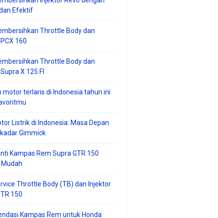
mbersihkan Injektor Revo dengan
an Efektif
embersihkan Throttle Body dan
r PCX 160
embersihkan Throttle Body dan
 Supra X 125 FI
 motor terlaris di Indonesia tahun ini
avoritmu
tor Listrik di Indonesia: Masa Depan
ekadar Gimmick
anti Kampas Rem Supra GTR 150
 Mudah
rvice Throttle Body (TB) dan Injektor
GTR 150
ndasi Kampas Rem untuk Honda