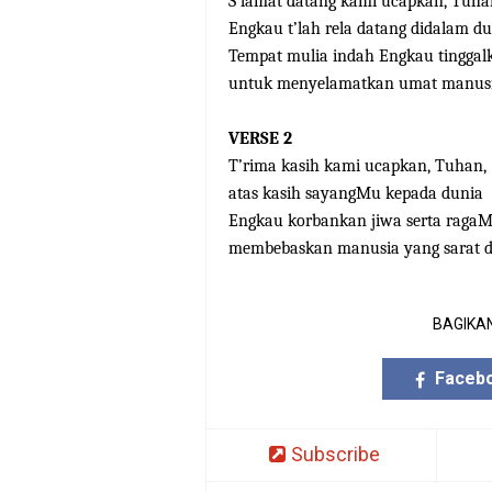
S’lamat datang kami ucapkan, Tuha
Engkau t’lah rela datang didalam du
Tempat mulia indah Engkau tinggal
untuk menyelamatkan umat manusi
VERSE 2
T’rima kasih kami ucapkan, Tuhan,
atas kasih sayangMu kepada dunia
Engkau korbankan jiwa serta ragaM
membebaskan manusia yang sarat d
BAGIKAN
Faceb
Subscribe