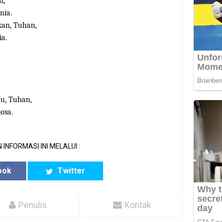
n,
nia.
kan, Tuhan,
a.
u, Tuhan,
osa.
 INFORMASI INI MELALUI :
ook
Twitter
Penulis
Kontak