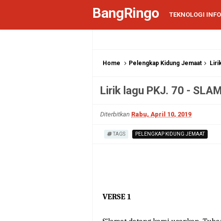
BangRingo
TEKNOLOGI INF
Home
Pelengkap Kidung Jemaat
Lir
Lirik lagu PKJ. 70 - 
Diterbitkan
Rabu, April 10, 2019
TAGS
PELENGKAP KIDUNG JEMAAT
VERSE 1