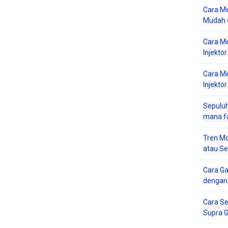
Cara Me
Mudah d
Cara M
Injekto
Cara M
Injektor
Sepuluh
mana f
Tren Mo
atau S
Cara G
dengan
Cara Se
Supra 