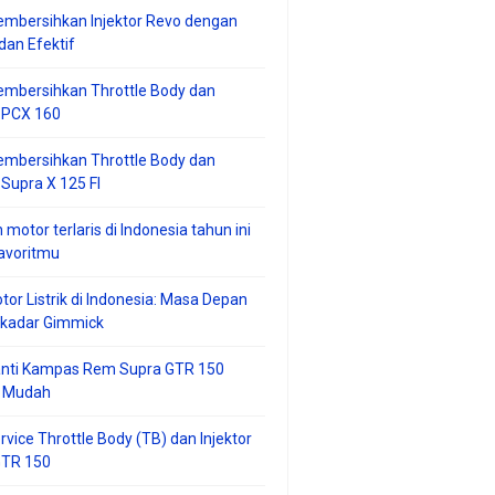
mbersihkan Injektor Revo dengan
an Efektif
embersihkan Throttle Body dan
r PCX 160
embersihkan Throttle Body dan
 Supra X 125 FI
 motor terlaris di Indonesia tahun ini
avoritmu
tor Listrik di Indonesia: Masa Depan
ekadar Gimmick
anti Kampas Rem Supra GTR 150
 Mudah
rvice Throttle Body (TB) dan Injektor
GTR 150