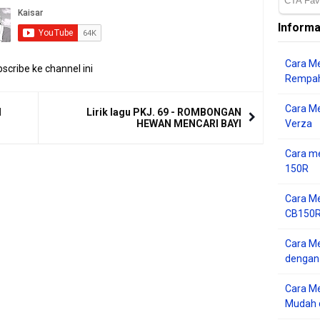
Informa
Cara Me
scribe ke channel ini
Rempah
Cara M
M
Lirik lagu PKJ. 69 - ROMBONGAN
HEWAN MENCARI BAYI
Verza
Cara me
150R
Cara Me
CB150R 
Cara Me
dengan
Cara M
Mudah d