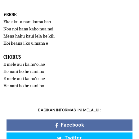
VERSE
Eke aku-a nani kama hao
Nou noi hana kaho nua nei
Mena haku kaui lela he kili
Hoi keana i ko u mana e
CHORUS
E mele au i ka ho'o lae
He nani ho he nani ho
E mele au i ka ho'o lae
He nani ho he nani ho
BAGIKAN INFORMASI INI MELALUI :
Facebook
Twitter