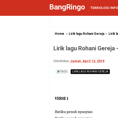
BangRingo
TEKNOLOGI INF
Home
Lirik lagu Rohani Gereja
Lirik
Lirik lagu Rohani Gere
Diterbitkan
Jumat, April 12, 2019
TAGS
LIRIK LAGU ROHANI GEREJA
VERSE 1
Hatiku penuh nyanyian