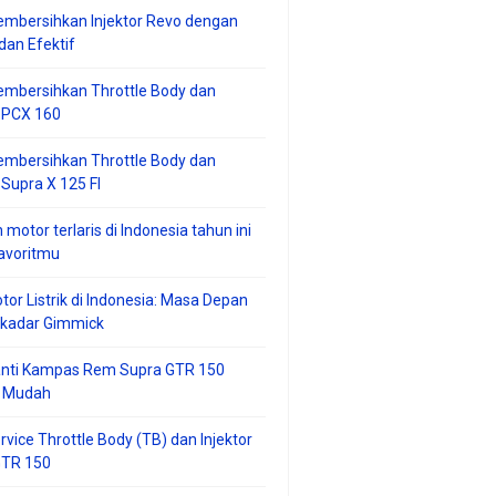
mbersihkan Injektor Revo dengan
an Efektif
embersihkan Throttle Body dan
r PCX 160
embersihkan Throttle Body dan
 Supra X 125 FI
 motor terlaris di Indonesia tahun ini
avoritmu
tor Listrik di Indonesia: Masa Depan
ekadar Gimmick
anti Kampas Rem Supra GTR 150
 Mudah
rvice Throttle Body (TB) dan Injektor
GTR 150