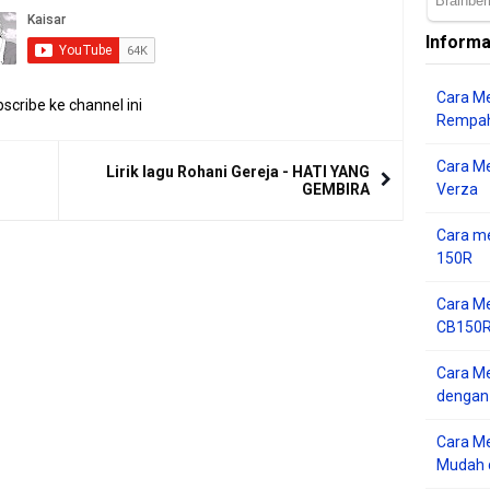
Informa
Cara Me
scribe ke channel ini
Rempah
Cara M
Lirik lagu Rohani Gereja - HATI YANG
GEMBIRA
Verza
Cara me
150R
Cara Me
CB150R 
Cara Me
dengan
Cara M
Mudah d