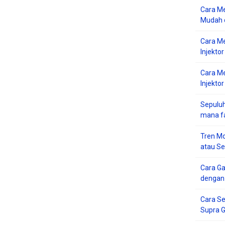
Cara Me
Mudah d
Cara M
Injekto
Cara M
Injektor
Sepuluh
mana f
Tren Mo
atau S
Cara G
dengan
Cara Se
Supra 