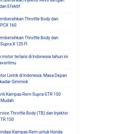
mbersihkan Injektor Revo dengan
an Efektif
embersihkan Throttle Body dan
r PCX 160
embersihkan Throttle Body dan
 Supra X 125 FI
 motor terlaris di Indonesia tahun ini
avoritmu
tor Listrik di Indonesia: Masa Depan
ekadar Gimmick
anti Kampas Rem Supra GTR 150
 Mudah
rvice Throttle Body (TB) dan Injektor
GTR 150
ndasi Kampas Rem untuk Honda