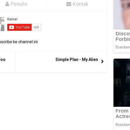
Penulis
Kontak
scribe ke channel ini
Too
Simple Plan - My Alien