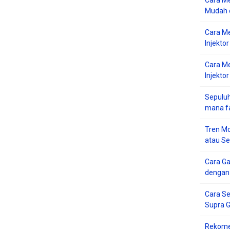
Cara Me
Mudah d
Cara M
Injekto
Cara M
Injektor
Sepuluh
mana f
Tren Mo
atau S
Cara G
dengan
Cara Se
Supra 
Rekome