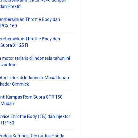
mbersihkan Injektor Revo dengan
an Efektif
embersihkan Throttle Body dan
r PCX 160
embersihkan Throttle Body dan
 Supra X 125 FI
 motor terlaris di Indonesia tahun ini
avoritmu
tor Listrik di Indonesia: Masa Depan
ekadar Gimmick
anti Kampas Rem Supra GTR 150
 Mudah
rvice Throttle Body (TB) dan Injektor
GTR 150
ndasi Kampas Rem untuk Honda