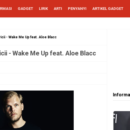
ORMASI
GADGET
LIRIK
ARTI
PENYANYI
ARTIKEL GADGET
icii - Wake Me Up feat. Aloe Blacc
icii - Wake Me Up feat. Aloe Blacc
Informa