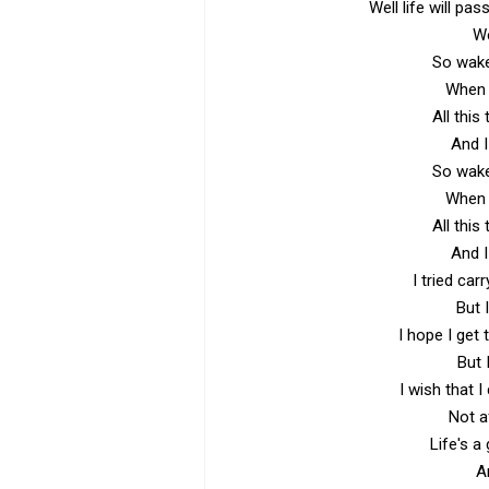
Well life will pa
We
So wake
When I
All this
And I
So wake
When I
All this
And I
I tried car
But 
I hope I get 
But 
I wish that 
Not a
Life's 
A