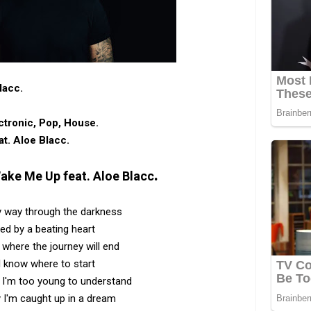
lacc.
tronic, Pop, House.
at. Aloe Blacc.
.
Wake Me Up feat. Aloe Blacc
y way through the darkness
ed by a beating heart
ll where the journey will end
I know where to start
 I'm too young to understand
 I'm caught up in a dream