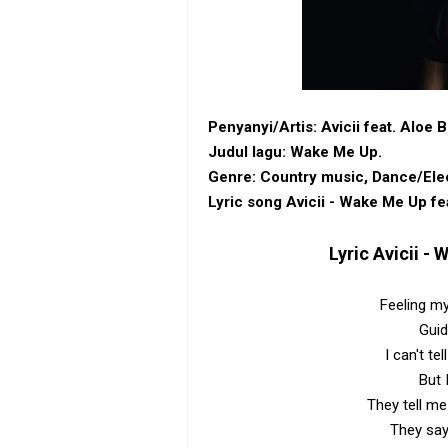
Penyanyi/Artis: Avicii feat. Aloe B
Judul lagu: Wake Me Up.
Genre: Country music, Dance/Elec
Lyric song Avicii - Wake Me Up fe
Lyric
Avicii - 
Feeling m
Guid
I can't te
But 
They tell me
They say