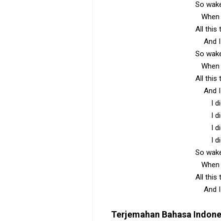
So wake
When I
All this
And I
So wake
When I
All this
And I
I d
I d
I d
I d
So wake
When I
All this
And I
Terjemahan Bahasa Indon