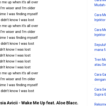
Cara Me
 me up when it's all over
Mudah d
'm wiser and I'm older
 time I was finding myself
Cara M
 didn't know I was lost
Injekto
 me up when it's all over
Cara M
'm wiser and I'm older
Injektor
 time I was finding myself
 didn't know I was lost
Sepuluh
idn't know I was lost
mana f
idn't know I was lost
Tren Mo
idn't know I was lost
atau S
idn't know I was lost
 me up when it's all over
Cara G
'm wiser and I'm older
dengan
 time I was finding myself
Cara Se
 didn't know I was lost
Supra 
esia
Avicii - Wake Me Up feat. Aloe Blacc
.
Rekome