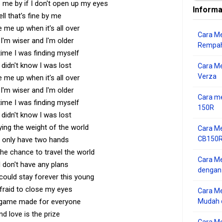
ss me by if I don't open up my eyes
Informa
ll that's fine by me
 me up when it's all over
Cara Me
'm wiser and I'm older
Rempah
 time I was finding myself
 didn't know I was lost
Cara M
Verza
 me up when it's all over
'm wiser and I'm older
Cara me
 time I was finding myself
150R
 didn't know I was lost
rying the weight of the world
Cara Me
CB150R 
I only have two hands
the chance to travel the world
Cara Me
I don't have any plans
dengan
I could stay forever this young
fraid to close my eyes
Cara M
a game made for everyone
Mudah d
nd love is the prize