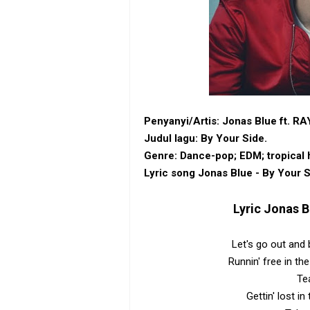
Penyanyi/Artis: Jonas Blue ft. RA
Judul lagu: By Your Side.
Genre: Dance-pop‎; ‎EDM‎; ‎tropical
Lyric song Jonas Blue - By Your S
Lyric
Jonas Bl
Let's go out and 
Runnin' free in th
Tea
Gettin' lost i