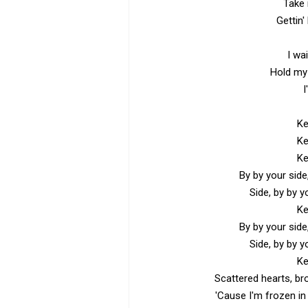
Take 
Gettin'
I wai
Hold my
I
Ke
Ke
Ke
By by your side
Side, by by y
Ke
By by your side
Side, by by y
Ke
Scattered hearts, bro
'Cause I'm frozen in