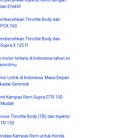
mbersihkan Injektor Revo dengan
an Efektif
embersihkan Throttle Body dan
r PCX 160
embersihkan Throttle Body dan
 Supra X 125 FI
 motor terlaris di Indonesia tahun ini
avoritmu
tor Listrik di Indonesia: Masa Depan
ekadar Gimmick
anti Kampas Rem Supra GTR 150
 Mudah
rvice Throttle Body (TB) dan Injektor
GTR 150
ndasi Kampas Rem untuk Honda