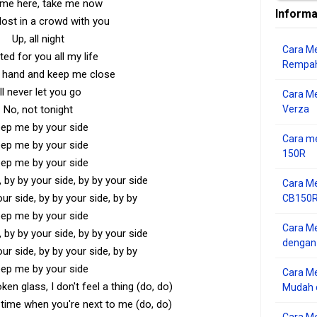
me here, take me now
Informa
 lost in a crowd with you
Up, all night
Cara Me
ted for you all my life
Rempah
 hand and keep me close
'll never let you go
Cara M
No, not tonight
Verza
ep me by your side
Cara me
ep me by your side
150R
ep me by your side
, by by your side, by by your side
Cara Me
our side, by by your side, by by
CB150R 
ep me by your side
Cara Me
, by by your side, by by your side
dengan
our side, by by your side, by by
ep me by your side
Cara M
ken glass, I don't feel a thing (do, do)
Mudah d
 time when you're next to me (do, do)