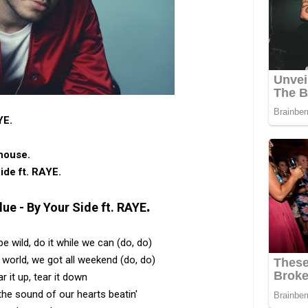
YE.
 house.
ide ft. RAYE.
.
ue - By Your Side ft. RAYE
be wild, do it while we can (do, do)
e world, we got all weekend (do, do)
r it up, tear it down
n the sound of our hearts beatin'