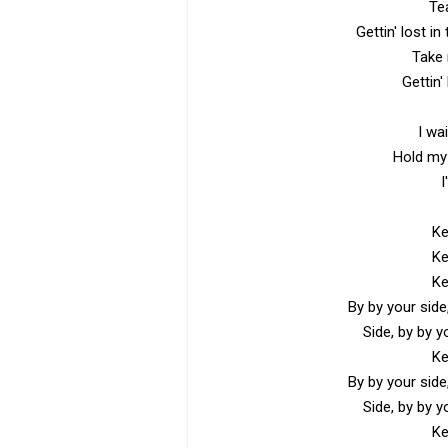
Tea
Gettin' lost i
Take 
Gettin'
I wai
Hold my
I
Ke
Ke
Ke
By by your side
Side, by by y
Ke
By by your side
Side, by by y
Ke