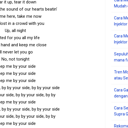
Cara Me
r it up, tear it down
Mudah d
n the sound of our hearts beatin'
me here, take me now
Cara M
 lost in a crowd with you
Injekto
Up, all night
Cara M
ted for you all my life
Injektor
 hand and keep me close
'll never let you go
Sepuluh
No, not tonight
mana f
ep me by your side
Tren Mo
ep me by your side
atau S
ep me by your side
, by by your side, by by your side
Cara G
our side, by by your side, by by
dengan
ep me by your side
Cara Se
, by by your side, by by your side
Supra 
our side, by by your side, by by
ep me by your side
Rekome