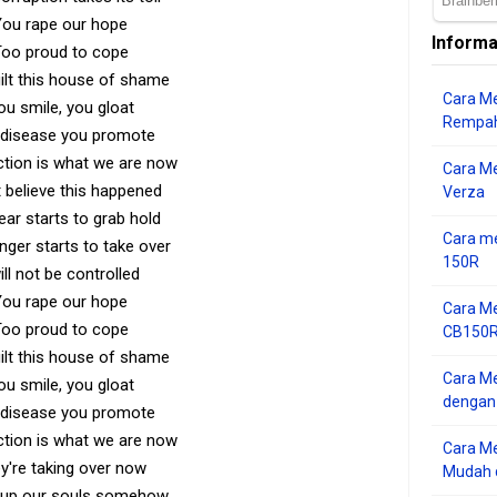
You rape our hope
Informa
oo proud to cope
ilt this house of shame
Cara Me
ou smile, you gloat
Rempah
 disease you promote
ction is what we are now
Cara M
't believe this happened
Verza
ear starts to grab hold
Cara me
nger starts to take over
150R
ill not be controlled
You rape our hope
Cara Me
oo proud to cope
CB150R 
ilt this house of shame
Cara Me
ou smile, you gloat
dengan
 disease you promote
ction is what we are now
Cara M
y're taking over now
Mudah d
 up our souls somehow