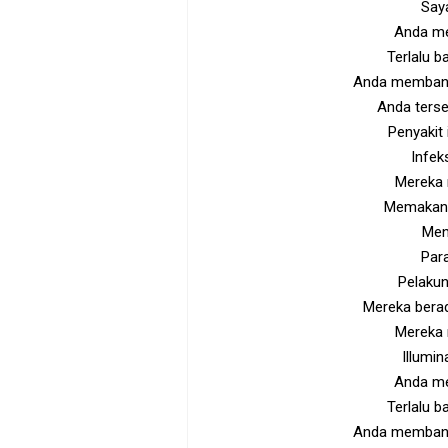
Saya
Anda me
Terlalu 
Anda membang
Anda ters
Penyakit
Infek
Mereka 
Memakan 
Men
Para
Pelakun
Mereka berad
Mereka 
Illumi
Anda me
Terlalu 
Anda membang