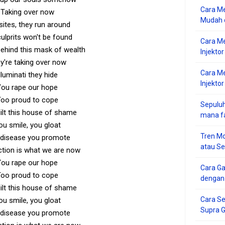
Cara Me
Taking over now
Mudah d
sites, they run around
ulprits won't be found
Cara M
behind this mask of wealth
Injekto
y're taking over now
Cara M
lluminati they hide
Injektor
You rape our hope
oo proud to cope
Sepuluh
ilt this house of shame
mana f
ou smile, you gloat
Tren Mo
 disease you promote
atau S
ction is what we are now
You rape our hope
Cara G
oo proud to cope
dengan
ilt this house of shame
Cara Se
ou smile, you gloat
Supra 
 disease you promote