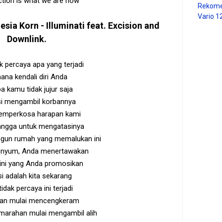
ction is what we are now
Rekome
Vario 1
nesia
Korn - Illuminati feat. Excision and
Downlink
.
k percaya apa yang terjadi
ana kendali diri Anda
 kamu tidak jujur ​​saja
i mengambil korbannya
mperkosa harapan kami
bangga untuk mengatasinya
un rumah yang memalukan ini
enyum, Anda menertawakan
 ini yang Anda promosikan
si adalah kita sekarang
idak percaya ini terjadi
tan mulai mencengkeram
arahan mulai mengambil alih