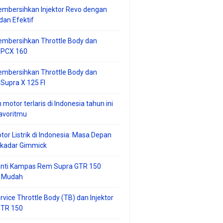
mbersihkan Injektor Revo dengan
an Efektif
embersihkan Throttle Body dan
r PCX 160
embersihkan Throttle Body dan
 Supra X 125 FI
 motor terlaris di Indonesia tahun ini
avoritmu
tor Listrik di Indonesia: Masa Depan
ekadar Gimmick
anti Kampas Rem Supra GTR 150
 Mudah
rvice Throttle Body (TB) dan Injektor
GTR 150