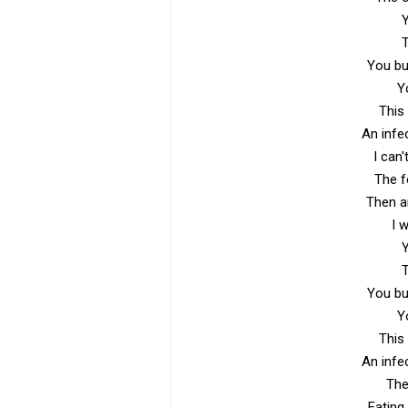
T
You bu
Y
This
An infe
I can
The f
Then a
I w
T
You bu
Y
This
An infe
The
Eating