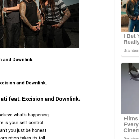
on and Downlink.
 Excision and Downlink.
.
nati feat. Excision and Downlink
 believe what's happening
e is your self control
n't you just be honest
orruption takes its toll