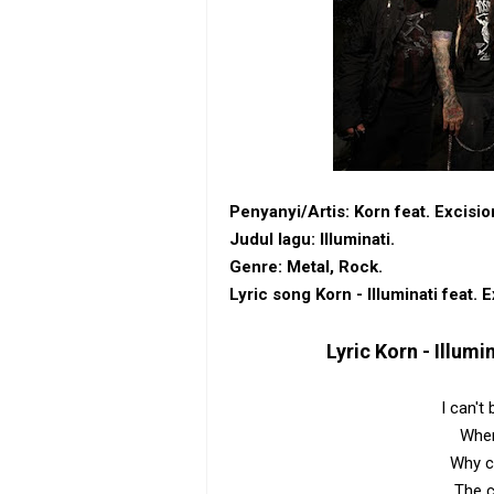
Penyanyi/Artis: Korn feat. Excisi
Judul lagu: Illuminati.
Genre: Metal, Rock.
Lyric song Korn - Illuminati feat.
Lyric
Korn - Illumi
I can't
Wher
Why ca
The c