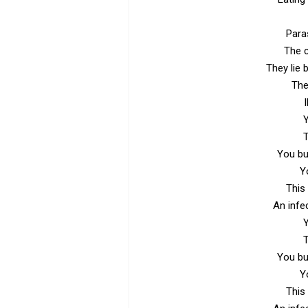
Para
The c
They lie 
The
I
T
You bu
Y
This
An infe
T
You bu
Y
This