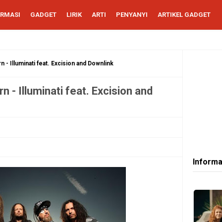
ORMASI
GADGET
LIRIK
ARTI
PENYANYI
ARTIKEL GADGET
n - Illuminati feat. Excision and Downlink
n - Illuminati feat. Excision and
Informa