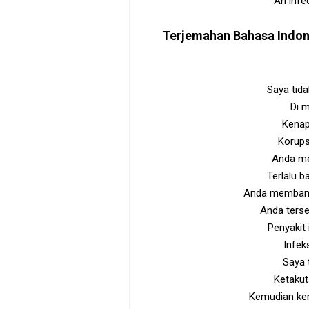
An infe
Terjemahan Bahasa Indo
Saya tida
Di m
Kenapa
Korups
Anda me
Terlalu 
Anda membang
Anda ters
Penyakit
Infek
Saya t
Ketaku
Kemudian kem