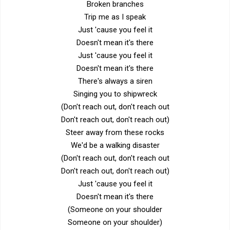
Broken branches
Trip me as I speak
Just 'cause you feel it
Doesn't mean it's there
Just 'cause you feel it
Doesn't mean it's there
There's always a siren
Singing you to shipwreck
(Don't reach out, don't reach out
Don't reach out, don't reach out)
Steer away from these rocks
We'd be a walking disaster
(Don't reach out, don't reach out
Don't reach out, don't reach out)
Just 'cause you feel it
Doesn't mean it's there
(Someone on your shoulder
Someone on your shoulder)