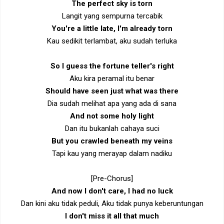
The perfect sky is torn
Langit yang sempurna tercabik
You're a little late, I'm already torn
Kau sedikit terlambat, aku sudah terluka
So I guess the fortune teller's right
Aku kira peramal itu benar
Should have seen just what was there
Dia sudah melihat apa yang ada di sana
And not some holy light
Dan itu bukanlah cahaya suci
But you crawled beneath my veins
Tapi kau yang merayap dalam nadiku
[Pre-Chorus]
And now I don't care, I had no luck
Dan kini aku tidak peduli, Aku tidak punya keberuntungan
I don't miss it all that much