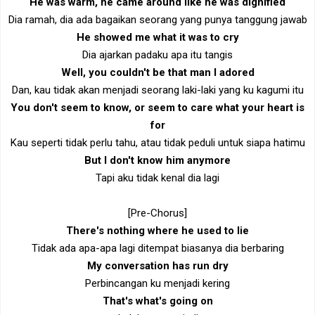
He was warm, he came around like he was dignified
Dia ramah, dia ada bagaikan seorang yang punya tanggung jawab
He showed me what it was to cry
Dia ajarkan padaku apa itu tangis
Well, you couldn't be that man I adored
Dan, kau tidak akan menjadi seorang laki-laki yang ku kagumi itu
You don't seem to know, or seem to care what your heart is
for
Kau seperti tidak perlu tahu, atau tidak peduli untuk siapa hatimu
But I don't know him anymore
Tapi aku tidak kenal dia lagi
[Pre-Chorus]
There's nothing where he used to lie
Tidak ada apa-apa lagi ditempat biasanya dia berbaring
My conversation has run dry
Perbincangan ku menjadi kering
That's what's going on