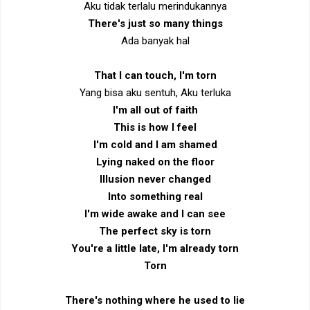
Aku tidak terlalu merindukannya
There's just so many things
Ada banyak hal
That I can touch, I'm torn
Yang bisa aku sentuh, Aku terluka
I'm all out of faith
This is how I feel
I'm cold and I am shamed
Lying naked on the floor
Illusion never changed
Into something real
I'm wide awake and I can see
The perfect sky is torn
You're a little late, I'm already torn
Torn
There's nothing where he used to lie