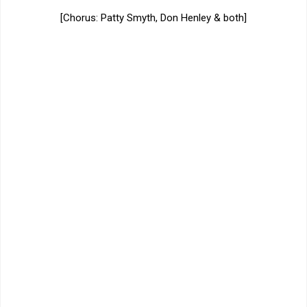
[Chorus: Patty Smyth, Don Henley & both]