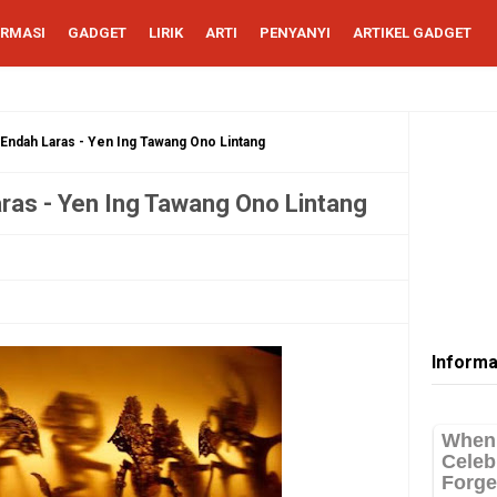
ORMASI
GADGET
LIRIK
ARTI
PENYANYI
ARTIKEL GADGET
 Endah Laras - Yen Ing Tawang Ono Lintang
aras - Yen Ing Tawang Ono Lintang
Informa