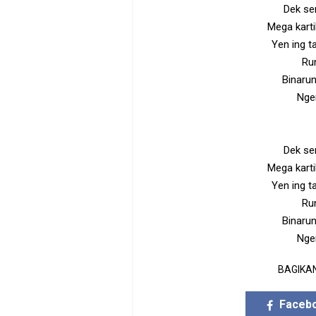
Dek se
Mega karti
Yen ing t
Run
Binarun
Nge
Dek se
Mega karti
Yen ing t
Run
Binarun
Nge
BAGIKAN
Faceb