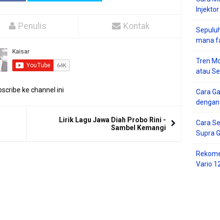
Injektor
Penulis
Kontak
Sepuluh
mana f
Tren Mo
atau S
scribe ke channel ini
Cara G
dengan
Lirik Lagu Jawa Diah Probo Rini -
Cara Se
Sambel Kemangi
Supra 
Rekome
Vario 1