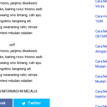
Cara M
mono, janjimu disekseni
Verza
ko, kairing roso tresno asih
awang ono lintang, cah ayu
Cara me
gokno tangising ati
150R
g swaraning ratri, nimas
Cara Me
nteni mbulan ndadari
CB150R 
reff :
Cara Me
mono, janjimu disekseni
dengan
ko, kairing roso tresno asih
Cara M
awang ono lintang, cah ayu
Mudah d
gokno tangising ati
g swaraning ratri, nimas
Cara Me
nteni mbulan ndadari
Mudah d
 INFORMASI INI MELALUI :
Cara M
Injekto
ook
Twitter
Cara M