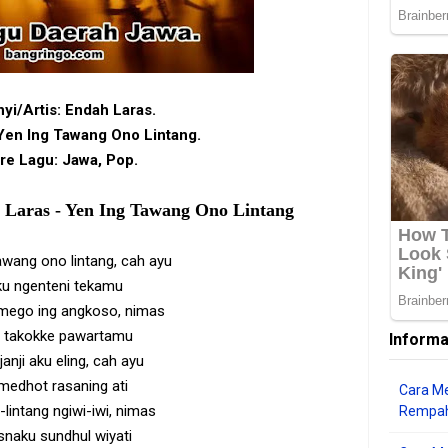
yi/Artis: Endah Laras.
Yen Ing Tawang Ono Lintang.
re Lagu: Jawa, Pop.
 Laras - Yen Ing Tawang Ono Lintang
awang ono lintang, cah ayu
u ngenteni tekamu
mego ing angkoso, nimas
 takokke pawartamu
Informa
janji aku eling, cah ayu
medhot rasaning ati
Cara Me
-lintang ngiwi-iwi, nimas
Rempah
snaku sundhul wiyati