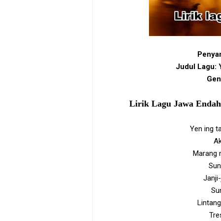
Penyan
Judul Lagu: 
Gen
Lirik Lagu Jawa Endah
Yen ing t
Ak
Marang 
Sun
Janji-
Su
Lintang
Tre