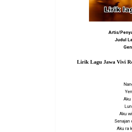
Artis/Penya
Judul L
Gen
Lirik Lagu Jawa Vivi R
Nang
Yen
Aku 
Lun
Aku wi
Senajan 
Aku ra 