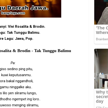
nyi: Vivi Rosalita & Brodin.
agu: Tak Tunggu Balimu.
re Lagu: Jawa, Pop.
osalita & Brodin - Tak Tunggu Balimu
Pa:
iso sedino ping pitu,
 kuwi keputusanmu..
ora bakal nggandholi,
gamu ninggalke aku..
s lilo yen sliramu lungo,
dhodho ngempet ing loro..
kuwoso menging sliramu,