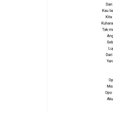
Dan
Kau ta
Kita
Kuharap
Tak mu
Ang
Seb
Lu
Dar
Yang
Op
Mis
Opo 
Aku