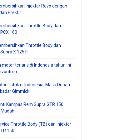
mbersihkan Injektor Revo dengan
an Efektif
embersihkan Throttle Body dan
r PCX 160
embersihkan Throttle Body dan
 Supra X 125 FI
 motor terlaris di Indonesia tahun ini
avoritmu
tor Listrik di Indonesia: Masa Depan
ekadar Gimmick
anti Kampas Rem Supra GTR 150
 Mudah
rvice Throttle Body (TB) dan Injektor
GTR 150