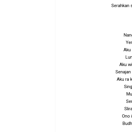
Serahkan s
Nang
Ye
Aku 
Lun
Aku wi
Senajan
Aku ra 
Sing
Mu
Se
Sli
Ono i
Budh