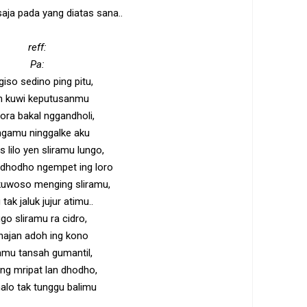
aja pada yang diatas sana..
reff:
Pa:
iso sedino ping pitu,
n kuwi keputusanmu
ora bakal nggandholi,
gamu ninggalke aku
s lilo yen sliramu lungo,
 dhodho ngempet ing loro
kuwoso menging sliramu,
 tak jaluk jujur atimu..
go sliramu ra cidro,
najan adoh ing kono
ramu tansah gumantil,
ng mripat lan dhodho,
alo tak tunggu balimu