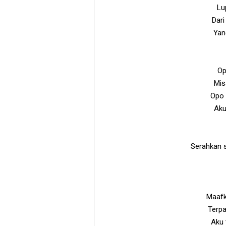
Lu
Dar
Yang
Op
Mis
Opo 
Aku
Serahkan s
Maafk
Terpa
Aku 