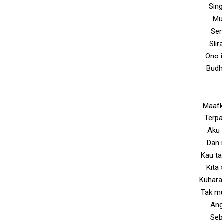
Sing
Mu
Sen
Sli
Ono i
Budh
Maafk
Terpa
Aku 
Dan 
Kau ta
Kita 
Kuharap
Tak mu
Ang
Seb