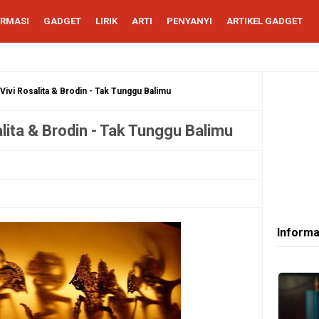
ORMASI
GADGET
LIRIK
ARTI
PENYANYI
ARTIKEL GADGET
 Vivi Rosalita & Brodin - Tak Tunggu Balimu
alita & Brodin - Tak Tunggu Balimu
Informa