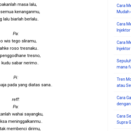
pakanlah masa lalu,
Cara Me
i semua kenanganmu,
Mudah d
 lalu biarlah berlalu..
Cara M
Injekto
Pa:
o wis tego sliramu,
Cara M
ahke roso tresnaku..
Injektor
penggodhane tresno,
Sepuluh
 kudu sabar nerimo..
mana f
Pi:
Tren Mo
aja pada yang diatas sana..
atau S
Cara G
reff:
dengan
Pa:
anlah wahai sayangku,
Cara Se
ksa meninggalkanmu..
Supra 
tak membenci dirimu,