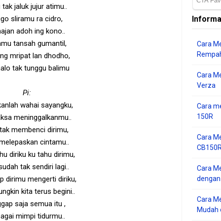
 tak jaluk jujur atimu..
go sliramu ra cidro,
Informa
ajan adoh ing kono..
ramu tansah gumantil,
Cara Me
Rempah
ng mripat lan dhodho,
alo tak tunggu balimu
Cara M
Verza
Pi:
anlah wahai sayangku,
Cara me
150R
ksa meninggalkanmu..
tak membenci dirimu,
Cara Me
melepaskan cintamu..
CB150R 
hu diriku ku tahu dirimu,
sudah tak sendiri lagi..
Cara Me
 dirimu mengerti diriku,
dengan
ngkin kita terus begini..
Cara M
gap saja semua itu ,
Mudah d
agai mimpi tidurmu..