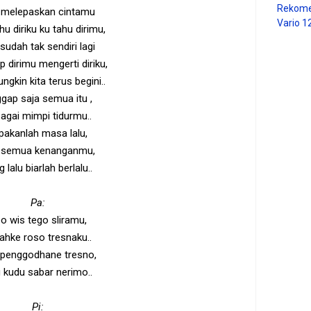
Rekome
 melepaskan cintamu
Vario 1
hu diriku ku tahu dirimu,
 sudah tak sendiri lagi
 dirimu mengerti diriku,
ngkin kita terus begini..
gap saja semua itu ,
agai mimpi tidurmu..
pakanlah masa lalu,
i semua kenanganmu,
 lalu biarlah berlalu..
Pa:
o wis tego sliramu,
ahke roso tresnaku..
penggodhane tresno,
 kudu sabar nerimo..
Pi: