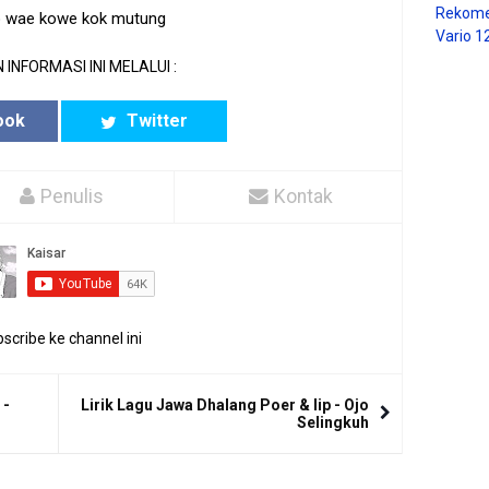
Rekome
 wae kowe kok mutung
Vario 1
 INFORMASI INI MELALUI :
ook
Twitter
Penulis
Kontak
scribe ke channel ini
 -
Lirik Lagu Jawa Dhalang Poer & Iip - Ojo
Selingkuh