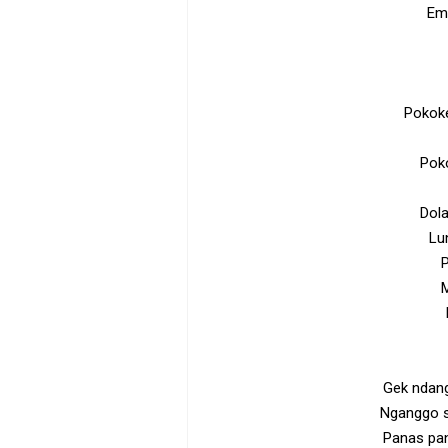
Em
Pokoke
Poko
Dol
Lu
P
Gek ndang
Nganggo 
Panas pa