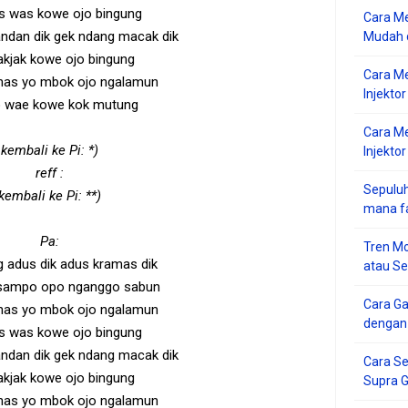
s was kowe ojo bingung
Cara Me
ndan dik gek ndang macak dik
Mudah d
akjak kowe ojo bingung
Cara M
nas yo mbok ojo ngalamun
Injekto
 wae kowe kok mutung
Cara M
kembali ke Pi: *)
Injektor
reff :
Sepuluh
kembali ke Pi: **)
mana f
Pa:
Tren Mo
 adus dik adus kramas dik
atau S
sampo opo nganggo sabun
Cara G
nas yo mbok ojo ngalamun
dengan
s was kowe ojo bingung
ndan dik gek ndang macak dik
Cara Se
akjak kowe ojo bingung
Supra 
nas yo mbok ojo ngalamun