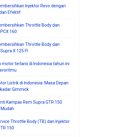
mbersihkan Injektor Revo dengan
an Efektif
embersihkan Throttle Body dan
r PCX 160
embersihkan Throttle Body dan
 Supra X 125 FI
 motor terlaris di Indonesia tahun ini
avoritmu
tor Listrik di Indonesia: Masa Depan
ekadar Gimmick
anti Kampas Rem Supra GTR 150
 Mudah
rvice Throttle Body (TB) dan Injektor
GTR 150