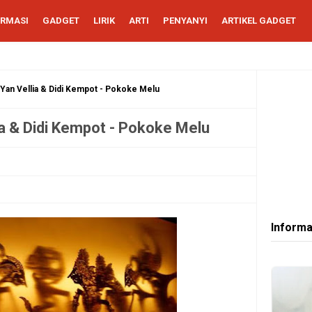
ORMASI
GADGET
LIRIK
ARTI
PENYANYI
ARTIKEL GADGET
 Yan Vellia & Didi Kempot - Pokoke Melu
ia & Didi Kempot - Pokoke Melu
Informa