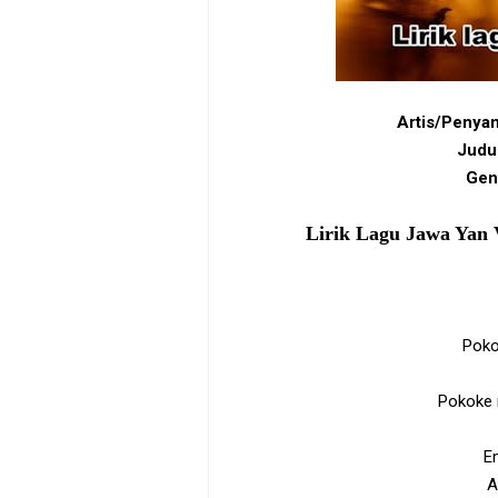
Artis/Penyan
Judu
Gen
Lirik Lagu Jawa Yan 
Poko
Pokoke 
E
A