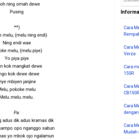
oh ning omah dewe
Pusing
Informa
**)
Cara Me
Rempah
 melu, (melu ning endi)
Ning endi wae
Cara M
ke melu, (melu piye)
Verza
Yo piya piye
an kok mangkat dewe
Cara me
150R
ngo kok dewe dewe
iye mbiyen janjine
Cara Me
Melu, pokoke melu
CB150R 
Melu..melu..melu..
Cara Me
Pa:
dengan
 adus dik adus kramas dik
Cara M
sampo opo nganggo sabun
Mudah d
nas yo mbok ojo ngalamun