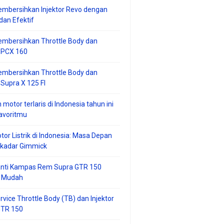
mbersihkan Injektor Revo dengan
an Efektif
embersihkan Throttle Body dan
r PCX 160
embersihkan Throttle Body dan
 Supra X 125 FI
 motor terlaris di Indonesia tahun ini
avoritmu
tor Listrik di Indonesia: Masa Depan
ekadar Gimmick
anti Kampas Rem Supra GTR 150
 Mudah
rvice Throttle Body (TB) dan Injektor
GTR 150