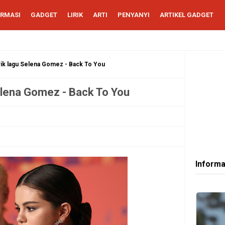
ORMASI
GADGET
LIRIK
ARTI
PENYANYI
ARTIKEL GADGET
rik lagu Selena Gomez - Back To You
elena Gomez - Back To You
Informa