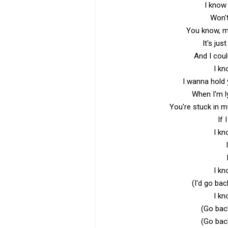
I know 
Won't
You know, m
It's ju
And I coul
I kn
I wanna hold
When I'm l
You're stuck in my
If 
I kn
I kn
(I'd go bac
I kn
(Go bac
(Go bac