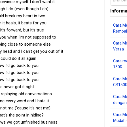
onvince myself I don't want it
gh I do (even though I do)
Informa
ld break my heart in two
 it heals, it beats for you
Cara Me
it's forward, but it's true
Rempah
 you when I'm not supposed to
Cara M
ying close to someone else
Verza
 head and I can't get you out of it
I could do it all again
Cara me
ow I'd go back to you
150R
ow I'd go back to you
Cara Me
ow I'd go back to you
CB150R 
e never got it right
 replaying old conversations
Cara Me
ng every word and I hate it
dengan
 not me ('cause it's not me)
Cara M
t's the point in hiding?
Mudah d
ws we got unfinished business