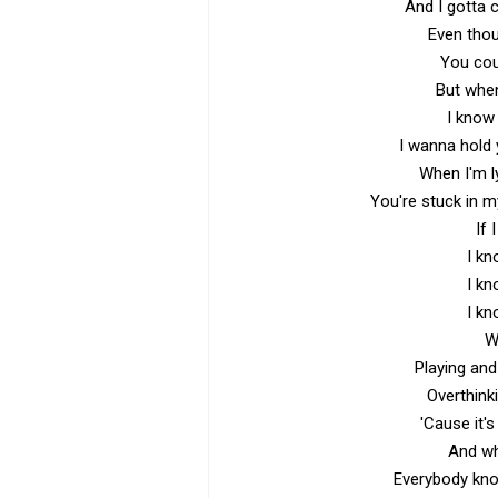
And I gotta c
Even thou
You cou
But when
I know 
I wanna hold
When I'm l
You're stuck in my
If 
I kn
I kn
I kn
W
Playing and
Overthinki
'Cause it's
And wha
Everybody kno