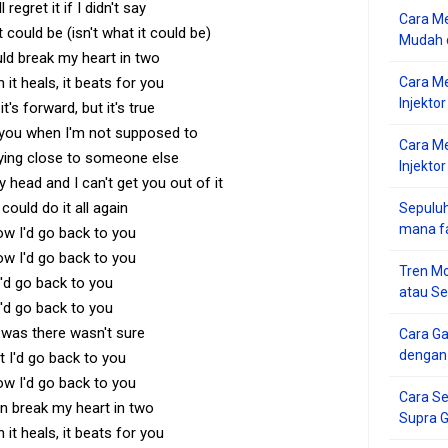
l regret it if I didn't say
Cara Me
t could be (isn't what it could be)
Mudah d
ld break my heart in two
 it heals, it beats for you
Cara M
Injekto
it's forward, but it's true
 you when I'm not supposed to
Cara M
ying close to someone else
Injektor
 head and I can't get you out of it
I could do it all again
Sepuluh
mana f
ow I'd go back to you
ow I'd go back to you
Tren Mo
I'd go back to you
atau S
I'd go back to you
was there wasn't sure
Cara G
dengan
t I'd go back to you
ow I'd go back to you
Cara Se
n break my heart in two
Supra 
 it heals, it beats for you