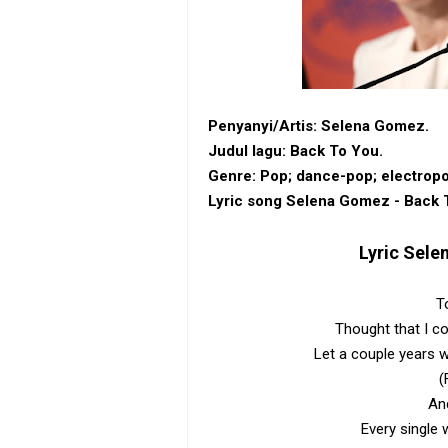
Penyanyi/Artis: Selena Gomez.
Judul lagu: Back To You.
Genre: Pop; ‎dance-pop‎; ‎electrop
Lyric song Selena Gomez - Back 
Lyric
Sele
T
Thought that I c
Let a couple years 
(
An
Every single