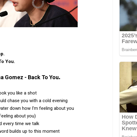
op.
To You.
.
na Gomez - Back To You
ook you like a shot
ould chase you with a cold evening
water down how I'm feeling about you
Feeling about you)
d every time we talk
 word builds up to this moment