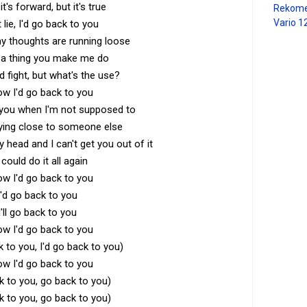
it's forward, but it's true
Rekome
Vario 1
 lie, I'd go back to you
y thoughts are running loose
st a thing you make me do
d fight, but what's the use?
ow I'd go back to you
 you when I'm not supposed to
ying close to someone else
 head and I can't get you out of it
I could do it all again
ow I'd go back to you
I'd go back to you
I'll go back to you
ow I'd go back to you
k to you, I'd go back to you)
ow I'd go back to you
k to you, go back to you)
k to you, go back to you)