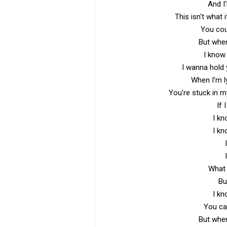
And I'l
This isn't what i
You cou
But when
I know 
I wanna hold
When I'm l
You're stuck in my
If 
I kn
I kn
What 
Bu
I kn
You ca
But when